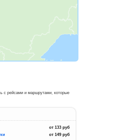
сь с рейсами и маршрутами, которые
от
133
руб
уки
от
149
руб