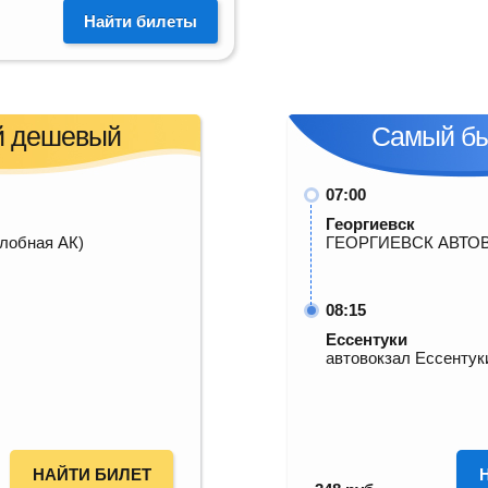
Найти билеты
 дешевый
Самый б
07:00
Георгиевск
злобная АК)
ГЕОРГИЕВСК АВТО
08:15
Ессентуки
автовокзал Ессентук
НАЙТИ БИЛЕТ