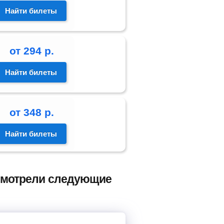
Найти билеты
от
294
р.
Найти билеты
от
348
р.
Найти билеты
 смотрели следующие