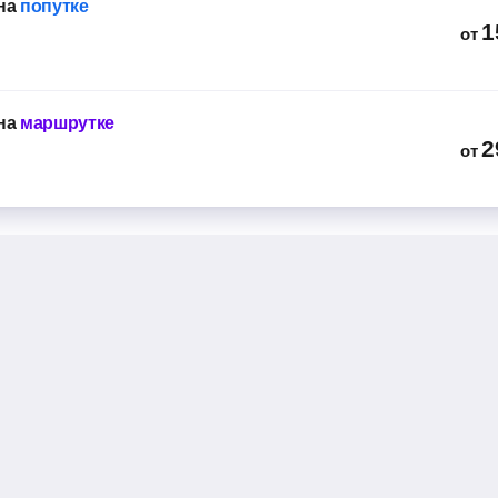
на
попутке
1
от
на
маршрутке
2
от