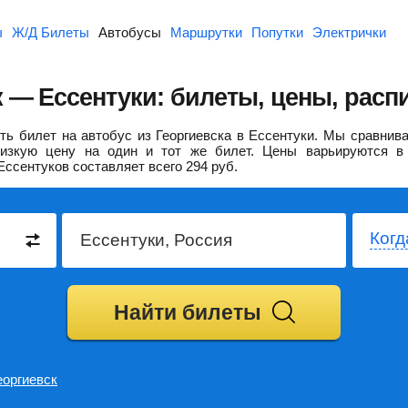
ы
Ж/Д Билеты
Автобусы
Маршрутки
Попутки
Электрички
 — Ессентуки: билеты, цены, расп
ь билет на автобус из Георгиевска в Ессентуки.
Мы сравнива
изкую цену на один и тот же билет. Цены варьируются в 
Ессентуков составляет всего
294
руб.
Когд
Найти билеты
еоргиевск