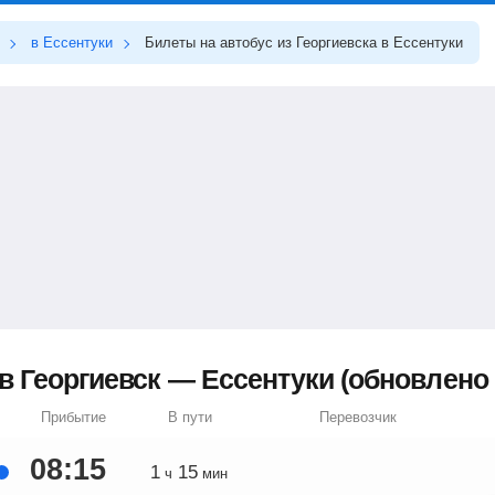
в Ессентуки
Билеты на автобус из Георгиевска в Ессентуки
 Георгиевск — Ессентуки (обновлено 7
Прибытие
В пути
Перевозчик
08:15
1
15
ч
мин