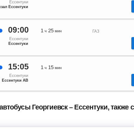
Ессентуки
кзал Ессентуки
09:00
1
25
ч
мин
ГАЗ
Ессентуки
Ессентуки
15:05
1
15
ч
мин
Ессентуки
Ессентуки АВ
автобусы Георгиевск – Ессентуки, также