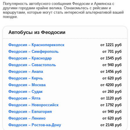
Популярность автобусного сообщения Феодосии и Армянска с
другими городами крайне велика. Ознакомьтесь с рейсами и
маршрутами, которые могут стать интересной альтернативой вашей
поездке.
Автобусы из Феодосии
Феодосия – Красноперекопск
от
1221
руб
Феодосия – Симферополь
от
701
руб
Феодосия – Краснодар
от
1545
руб
Феодосия – Севастополь
от
940
руб
Феодосия – Анапа
от
1456
руб
Феодосия – Керчь
от
620
руб
Феодосия – Москва
от
4200
руб
Феодосия – Судак
от
260
руб
Феодосия – Ялта
от
1120
руб
Феодосия – Новороссийск
от
1792
руб
Феодосия – Евпатория
от
940
руб
Феодосия – Ленино
от
620
руб
Феодосия – Ростов-на-Дону
от
2148
руб