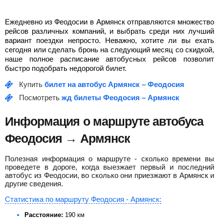
остановка Пансионат Украина
автостанция Армянск
08:10
Симферополь
остановка Свобода
Ежедневно из Феодосии в Армянск отправляются множество
900
руб.
от
рейсов различных компаний, и выбрать среди них лучший
YUTONG
700
руб.
от
вариант поездки непросто. Неважно, хотите ли вы ехать
Neoplan N1116 Р082ЕТ82
сегодня или сделать бронь на следующий месяц со скидкой,
Найти билет
наше полное расписание автобусных рейсов позволит
Найти билет
быстро подобрать недорогой билет.
Купить
билет на автобус Армянск – Феодосия
Посмотреть
жд билеты Феодосия – Армянск
пересадка в Симферополе (Крым) 4 ч 0 мин
2 ч 10 мин в пути
Информация о маршруте автобуса
Феодосия → Армянск
12:10
Симферополь
автовокзал Симферополь (Центральный)
Полезная информация о маршруте - сколько времени вы
14:20
Красноперекопск
проведете в дороге, когда выезжает первый и последний
автостанция Красноперекопск
автобус из Феодосии, во сколько они приезжают в Армянск и
другие сведения.
Mercedes-Benz Sprinter
780
руб.
от
К405АР82
Статистика по маршруту Феодосия - Армянск:
Расстояние:
190 км
Найти билет