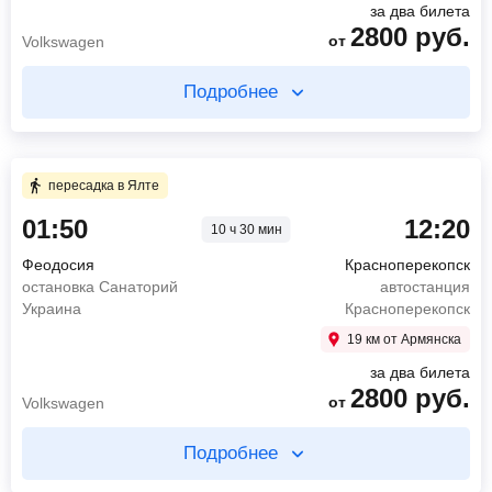
за два билета
2800
руб.
от
Volkswagen
Подробнее
Купите два билета отдельно
2 ч 55 мин в пути
пересадка в Ялте
01:50
12:20
10 ч 30 мин
01:50
Феодосия
остановка Санаторий Украина
Феодосия
Красноперекопск
04:45
Ялта
остановка Санаторий
автостанция
остановка Массандра
Украина
Красноперекопск
1120
руб.
19 км от Армянска
от
Volkswagen
за два билета
2800
руб.
Найти билет
от
Volkswagen
Подробнее
пересадка в Ялте 3 ч 15 мин