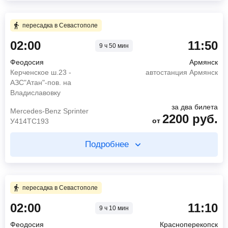
Купите два билета отдельно
4 ч 45 мин в пути
2 ч 55 мин в пути
пересадка в Севастополе
08:00
Ялта
02:00
11:50
автовокзал Ялта
9 ч 50 мин
01:50
Феодосия
12:45
Армянск
остановка Санаторий Украина
Феодосия
Армянск
автостанция Армянск
04:45
Ялта
Керченское ш.23 -
автостанция Армянск
остановка Массандра
1680
руб.
АЗС"Атан"-пов. на
от
EOS
Владиславовку
1120
руб.
от
Volkswagen
за два билета
Mercedes-Benz Sprinter
Найти билет
2200
руб.
от
У414ТС193
Найти билет
Подробнее
пересадка в Ялте 3 ч 15 мин
Купите два билета отдельно
4 ч 20 мин в пути
3 ч 0 мин в пути
пересадка в Севастополе
08:00
Ялта
02:00
11:10
9 ч 10 мин
02:00
Феодосия
автовокзал Ялта
Керченское ш.23 - АЗС"Атан"-пов. на
12:20
Красноперекопск
Феодосия
Красноперекопск