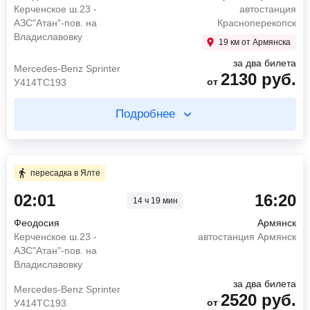
Владиславовку
автостанция Красноперекопск
Керченское ш.23 -
автостанция
05:00
Севастополь
АЗС"Атан"-пов. на
Красноперекопск
1680
руб.
автовокзал Севастополь
от
Владиславовку
EOS
19 км от Армянска
Mercedes-Benz Sprinter
940
руб.
от
за два билета
У414ТС193
Mercedes-Benz Sprinter
Найти билет
2130
руб.
от
У414ТС193
Найти билет
Подробнее
пересадка в Севастополе 2 ч 30 мин
Купите два билета отдельно
3 ч 0 мин в пути
4 ч 20 мин в пути
пересадка в Ялте
02:01
16:20
14 ч 19 мин
02:00
Феодосия
07:30
Севастополь
Керченское ш.23 - АЗС"Атан"-пов. на
остановка Сады
Феодосия
Армянск
Владиславовку
11:50
Армянск
Керченское ш.23 -
автостанция Армянск
05:00
Севастополь
автостанция Армянск
АЗС"Атан"-пов. на
автовокзал Севастополь
Владиславовку
1260
руб.
от
YUTONG
Mercedes-Benz Sprinter
940
руб.
за два билета
Mercedes-Benz Sprinter
от
У414ТС193
2520
руб.
от
У414ТС193
Найти билет