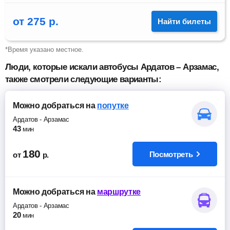
от
275
р.
Найти билеты
*Время указано местное.
Люди, которые искали автобусы Ардатов – Арзамас,
также смотрели следующие варианты:
Можно добраться
на
попутке
Ардатов
-
Арзамас
43
мин
180
Посмотреть
от
р.
Можно добраться
на
маршрутке
Ардатов
-
Арзамас
20
мин