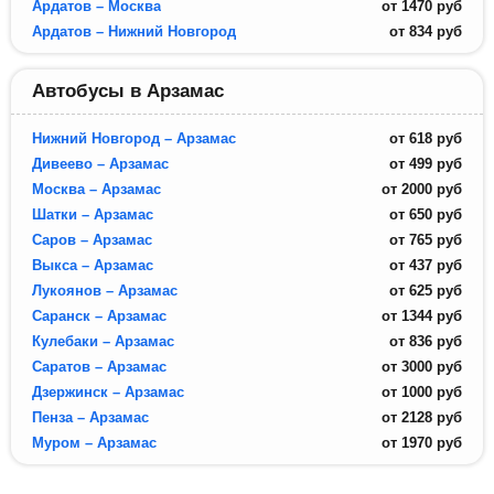
Ардатов – Москва
от
1470
руб
Ардатов – Нижний Новгород
от
834
руб
Автобусы в Арзамас
Нижний Новгород – Арзамас
от
618
руб
Дивеево – Арзамас
от
499
руб
Москва – Арзамас
от
2000
руб
Шатки – Арзамас
от
650
руб
Саров – Арзамас
от
765
руб
Выкса – Арзамас
от
437
руб
Лукоянов – Арзамас
от
625
руб
Саранск – Арзамас
от
1344
руб
Кулебаки – Арзамас
от
836
руб
Саратов – Арзамас
от
3000
руб
Дзержинск – Арзамас
от
1000
руб
Пенза – Арзамас
от
2128
руб
Муром – Арзамас
от
1970
руб