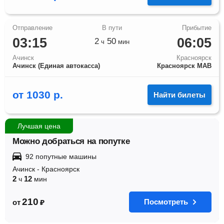
03:15
06:05
2
50
ч
мин
Ачинск
Красноярск
Ачинск (Единая автокасса)
Красноярск МАВ
от
1030
р.
Найти билеты
Лучшая цена
Можно добраться на попутке
92 попутные машины
Ачинск
-
Красноярск
2
12
ч
мин
210
Посмотреть
от
₽