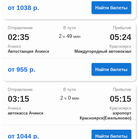
от
1038
р.
Найти билеты
02:35
05:24
2
49
ч
мин
Ачинск
Красноярск
Автостанция Ачинск
Междугородный автовокзал
от
955
р.
Найти билеты
03:15
05:15
2
0
ч
мин
Ачинск
Красноярск
автокасса Ачинск
аэропорт
Красноярск(Емельяново)
от
1044
р.
Найти билеты