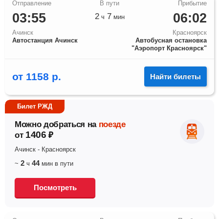
03:55
06:02
2
7
ч
мин
Ачинск
Красноярск
Автостанция Ачинск
Автобусная остановка
"Аэропорт Красноярск"
от
1158
р.
Найти билеты
Билет РЖД
Можно добраться на
поезде
1406
от
₽
Ачинск
-
Красноярск
2
44
~
ч
мин
в пути
Посмотреть