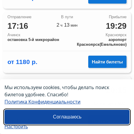
17:16
19:29
2
13
ч
мин
Ачинск
Красноярск
остановка 5-й микрорайон
аэропорт
Красноярск(Емельяново)
от
1180
р.
Найти билеты
Мы используем cookies, чтобы делать поиск
17:16
20:15
2
59
ч
мин
билетов удобнее. Спасибо!
Ачинск
Красноярск
Политика Конфиденциальности
Ачинск, 5 мкр, 41
Красноярск МАВ
Соглашаюсь
от
1064
р.
Найти билеты
Настроить