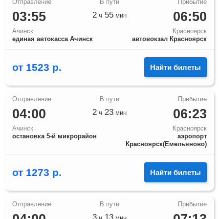
03:55
06:50
2
55
ч
мин
Ачинск
Красноярск
единая автокасса Ачинск
автовокзал Красноярск
от
1523
р.
Найти билеты
04:00
06:23
2
23
ч
мин
Ачинск
Красноярск
остановка 5-й микрорайон
аэропорт
Красноярск(Емельяново)
от
1273
р.
Найти билеты
3
13
ч
мин