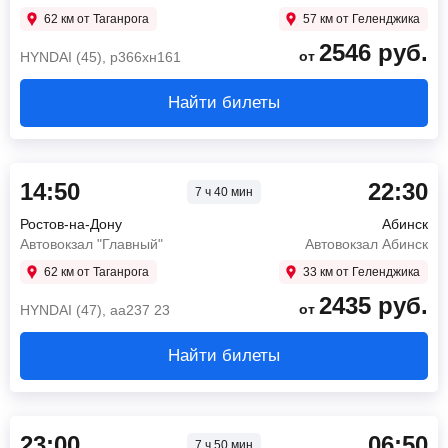
62 км от Таганрога
57 км от Геленджика
2546
руб.
от
HYNDAI (45), р366хн161
Найти билеты
14:50
22:30
7 ч 40 мин
Ростов-на-Дону
Абинск
Автовокзал "Главный"
Автовокзал Абинск
62 км от Таганрога
33 км от Геленджика
2435
руб.
от
HYNDAI (47), аа237 23
Найти билеты
23:00
06:50
7 ч 50 мин