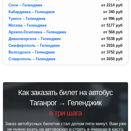
Сочи – Геленджик
от
2214
руб
Кабардинка – Геленджик
от
340
руб
Туапсе – Геленджик
от
996
руб
Москва – Геленджик
от
5177
руб
Архипо-Осиповка – Геленджик
от
568
руб
Дивноморское – Геленджик
от
5538
руб
Симферополь – Геленджик
от
2016
руб
Волгодонск – Геленджик
от
3752
руб
Ставрополь – Геленджик
от
2650
руб
Как заказать билет на автобус
Таганрог → Геленджик
в три шага
Заказ автобусных билетов стал делом пяти минут. Вам уже
не нужно ехать на автовокзал и стоять в очереди в кассу,