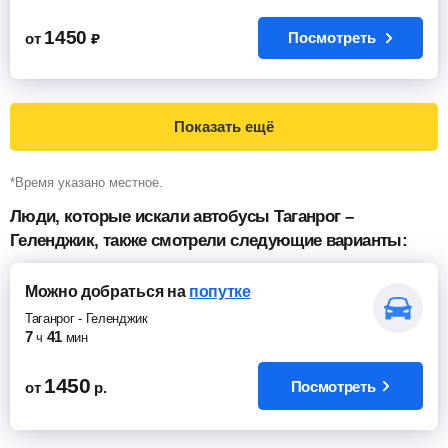
1450
Посмотреть
от
₽
Показать ещё
*Время указано местное.
Люди, которые искали автобусы Таганрог –
Геленджик, также смотрели следующие варианты:
Можно добраться
на
попутке
Таганрог
-
Геленджик
7
41
ч
мин
1450
Посмотреть
от
р.