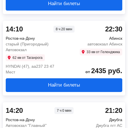
Найти билеты
14:10
22:30
8 ч 20 мин
Ростов-на-Дону
Абинск
старый (Пригородный)
автовокзал Абинск
Автовокзал
33 км от Геленджика
62 км от Таганрога
HYNDAI (47), аа237 23 47
2435
руб.
от
Мест
Найти билеты
14:20
21:20
7 ч 0 мин
Ростов-на-Дону
Джубга
Автовокзал "Главный"
Джубга пгт АС