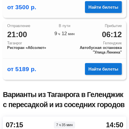
от
3500
р.
Найти билеты
21:00
06:12
9
12
ч
мин
Таганрог
Геленджик
Ресторан «Абсолют»
Автобусная остановка
"Улица Ленина"
от
5189
р.
Найти билеты
Варианты из Таганрога в Геленджик
с пересадкой и из соседних городов
07:15
14:50
7 ч 35 мин