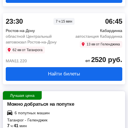
23:30
06:45
7 ч 15 мин
Ростов-на-Дону
Кабардинка
областной Центральный
автостанция Кабардинка
автовокзал Ростов-на-Дону
13 км от Геленджика
62 км от Таганрога
2520
руб.
от
MAN11.220
Найти билеты
Лучшая цена
Можно добраться на попутке
6 попутных машин
Таганрог
-
Геленджик
7
41
ч
мин