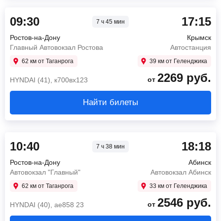
09:30
17:15
7 ч 45 мин
Ростов-на-Дону
Крымск
Главный Автовокзал Ростова
Автостанция
62 км от Таганрога
39 км от Геленджика
2269
руб.
от
HYNDAI (41), к700вх123
Найти билеты
10:40
18:18
7 ч 38 мин
Ростов-на-Дону
Абинск
Автовокзал "Главный"
Автовокзал Абинск
62 км от Таганрога
33 км от Геленджика
2546
руб.
от
HYNDAI (40), ае858 23