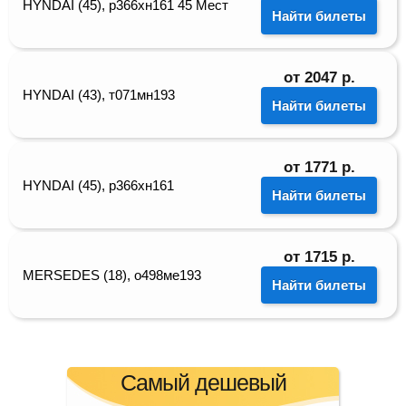
HYNDAI (45), р366хн161 45 Мест
Найти билеты
от
2047
р.
HYNDAI (43), т071мн193
Найти билеты
от
1771
р.
HYNDAI (45), р366хн161
Найти билеты
от
1715
р.
MERSEDES (18), о498ме193
Найти билеты
Самый дешевый