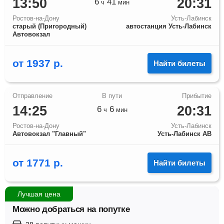
13:50
20:31
6
41
ч
мин
Ростов-на-Дону
Усть-Лабинск
старый (Пригородный)
автостанция Усть-Лабинск
Автовокзал
от
1937
р.
Найти билеты
14:25
20:31
6
6
ч
мин
Ростов-на-Дону
Усть-Лабинск
Автовокзал "Главный"
Усть-Лабинск АВ
от
1771
р.
Найти билеты
Лучшая цена
Можно добраться на попутке