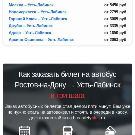
Москва – Усть-Лабинск
от
5450
руб
Новочеркасск – Усть-Лабинск
от
2799
руб
Горячий Ключ – Усть-Лабинск
от
3089
руб
Джубга – Усть-Лабинск
от
3335
руб
Адлер – Усть-Лабинск
от
1650
руб
Архипо-Осиповка – Усть-Лабинск
от
2063
руб
Как заказать билет на автобус
Ростов-на-Дону → Усть-Лабинск
в три шага
Заказ автобусных билетов стал делом пяти минут. Вам уже
не нужно ехать на автовокзал и стоять в очереди в кассу,
достаточно зайти на bus.bilety
plus
.ru.