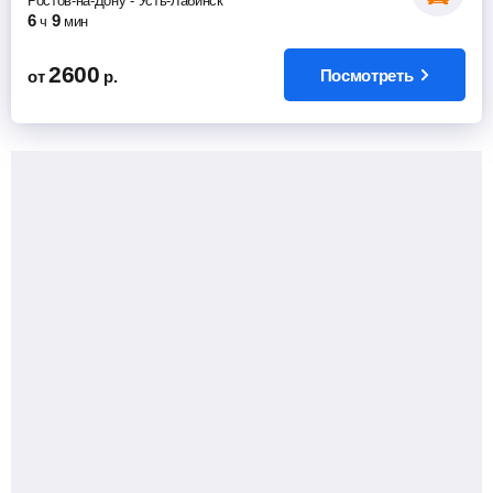
Ростов-на-Дону
-
Усть-Лабинск
6
9
ч
мин
2600
Посмотреть
от
р.