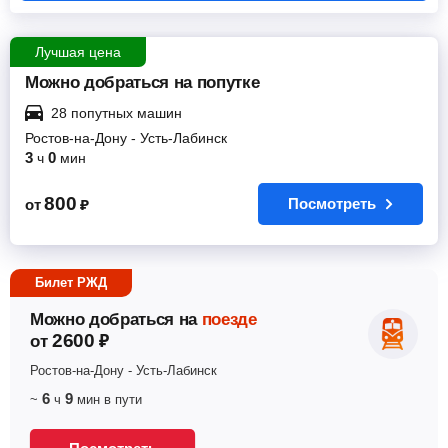
Лучшая цена
Можно добраться на попутке
28 попутных машин
Ростов-на-Дону
-
Усть-Лабинск
3
0
ч
мин
800
Посмотреть
от
₽
Билет РЖД
Можно добраться на
поезде
2600
от
₽
Ростов-на-Дону
-
Усть-Лабинск
6
9
~
ч
мин
в пути