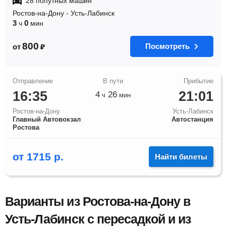
28 попутных машин
Ростов-на-Дону
-
Усть-Лабинск
3
0
ч
мин
800
Посмотреть
от
₽
16:35
21:01
4
26
ч
мин
Ростов-на-Дону
Усть-Лабинск
Главный Автовокзал
Автостанция
Ростова
от
1715
р.
Найти билеты
Варианты из Ростова-на-Дону в
Усть-Лабинск с пересадкой и из