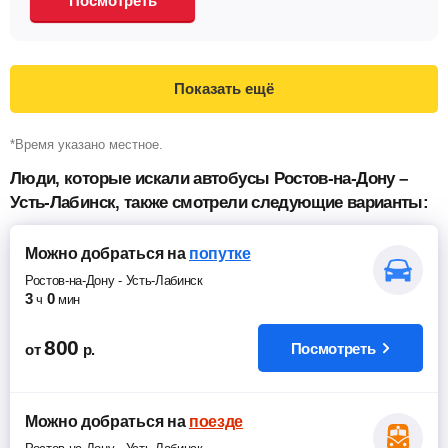
Посмотреть
Показать ещё
*Время указано местное.
Люди, которые искали автобусы Ростов-на-Дону –
Усть-Лабинск, также смотрели следующие варианты:
Можно добраться
на
попутке
Ростов-на-Дону
-
Усть-Лабинск
3
0
ч
мин
800
Посмотреть
от
р.
Можно добраться
на
поезде