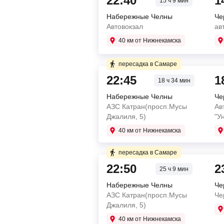
22:40
1
15 ч 9 мин
Набережные Челны
Че
Автовокзал
ав
40 км от Нижнекамска
Купите два билета отдельн
пересадка в Самаре
5 ч 50 мин в пути
22:45
1
18 ч 34 мин
Набережные Челны
Че
22:40
Набережные Челны
АЗС Катран(просп.Мусы
Ав
Автовокзал
Джалиля, 5)
"У
05:30
Самара
Междугородная автобусн
40 км от Нижнекамска
Купите два билета отдельн
пересадка в Самаре
пересадка в Самаре 6 ч 0 м
5 ч 45 мин в пути
22:50
2
25 ч 9 мин
3 ч 19 мин в пути
Набережные Челны
Че
22:45
Набережные Челны
АЗС Катран(просп.Мусы
Че
АЗС Катран(просп.Мусы 
11:30
Самара
Джалиля, 5)
05:30
Самара
кассовый пункт Мехзаво
аутлет молл Letout
40 км от Нижнекамска