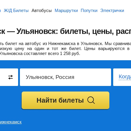
ы
Ж/Д Билеты
Автобусы
Маршрутки
Попутки
Электрички
к — Ульяновск: билеты, цены, рас
ь билет на автобус из Нижнекамска в Ульяновск.
Мы сравнива
изкую цену на один и тот же билет. Цены варьируются в 
Ульяновска составляет всего
1 258
руб.
Когд
Найти билеты
ижнекамск