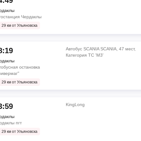
4:49
рдаклы
тостанция Чердаклы
29 км от Ульяновска
о
8:19
Автобус SCANIA SCANIA, 47 мест,
Категория ТС 'М3'
рдаклы
НЕМАН
тобусная остановка
нивермаг"
ая касса Letout
29 км от Ульяновска
о
ин
3:59
KingLong
рдаклы
Автобус SCANIA SCANIA, 47 мест,
рдаклы пгт
Джалиля, 5)
Категория ТС 'М3'
Iveco
29 км от Ульяновска
д