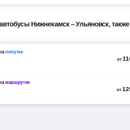
о
мин
 автобусы Нижнекамск – Ульяновск, такж
KingLong
Джалиля, 5)
(16), ар199 73
ая касса Letout
на
попутке
Универмаг"
11
от
мин
на
маршрутке
12
от
Simaz (21), м818мт163 21 Место