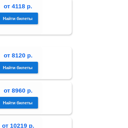
от
4118
р.
Найти билеты
от
8120
р.
Найти билеты
от
8960
р.
Найти билеты
от
10219
р.