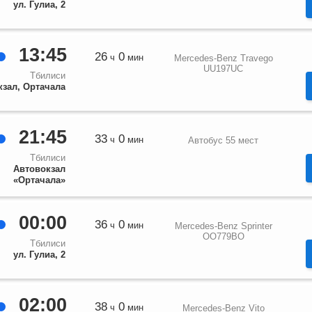
ул. Гулиа, 2
13:45
26
0
ч
мин
Mercedes-Benz Travego
UU197UC
Тбилиси
кзал, Ортачала
21:45
33
0
ч
мин
Автобус 55 мест
Тбилиси
Автовокзал
«Ортачала»
00:00
36
0
ч
мин
Mercedes-Benz Sprinter
OO779BO
Тбилиси
ул. Гулиа, 2
02:00
38
0
ч
мин
Mercedes-Benz Vito