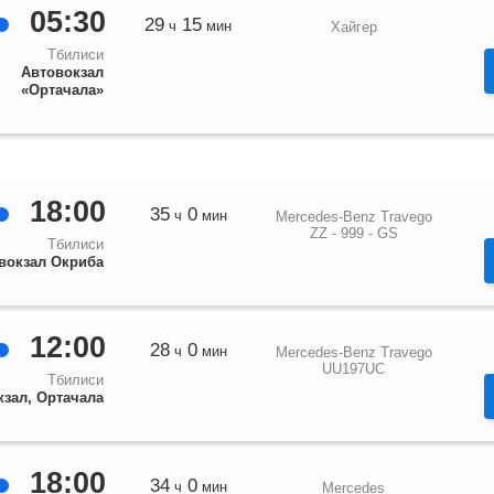
05:30
29
15
ч
мин
Хайгер
Тбилиси
Автовокзал
«Ортачала»
18:00
35
0
ч
мин
Mercedes-Benz Travego
ZZ - 999 - GS
Тбилиси
вокзал Окриба
12:00
28
0
ч
мин
Mercedes-Benz Travego
UU197UC
Тбилиси
кзал, Ортачала
18:00
34
0
ч
мин
Mercedes