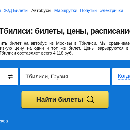
ы
Ж/Д Билеты
Автобусы
Маршрутки
Попутки
Электрички
Тбилиси: билеты, цены, расписани
ить билет на автобус из Москвы в Тбилиси.
Мы сравнивае
изкую цену на один и тот же билет. Цены варьируются в 
Тбилиси составляет всего
4 118
руб.
Когд
Найти билеты
сква