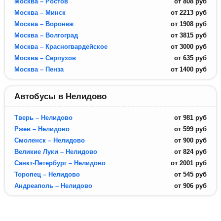
Москва – Ростов
от
808
руб
Москва – Минск
от
2213
руб
Москва – Воронеж
от
1908
руб
Москва – Волгоград
от
3815
руб
Москва – Красногвардейское
от
3000
руб
Москва – Серпухов
от
635
руб
Москва – Пенза
от
1400
руб
Автобусы в Нелидово
Тверь – Нелидово
от
981
руб
Ржев – Нелидово
от
599
руб
Смоленск – Нелидово
от
900
руб
Великие Луки – Нелидово
от
824
руб
Санкт-Петербург – Нелидово
от
2001
руб
Торопец – Нелидово
от
545
руб
Андреаполь – Нелидово
от
906
руб