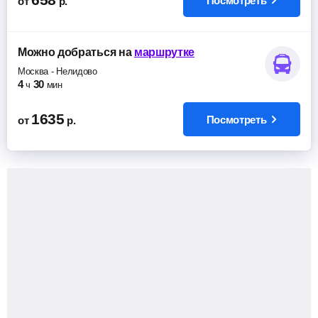
Посмотреть
от
р.
Можно добраться
на
маршрутке
Москва
-
Нелидово
4
30
ч
мин
1635
Посмотреть
от
р.