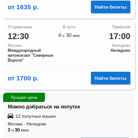
от
1635
р.
Найти билеты
12:30
17:00
4
30
ч
мин
Москва
Нелидово
Международный
Нелидово
автовокзал "Северные
Ворота"
от
1700
р.
Найти билеты
Лучшая цена
Можно добраться на попутке
12 попутных машин
Москва
-
Нелидово
3
30
ч
мин