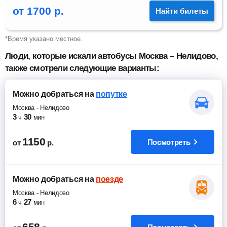
от
1700
р.
Найти билеты
*Время указано местное.
Люди, которые искали автобусы Москва – Нелидово,
также смотрели следующие варианты:
Можно добраться
на
попутке
Москва
-
Нелидово
3
30
ч
мин
1150
Посмотреть
от
р.
Можно добраться
на
поезде
Москва
-
Нелидово
6
27
ч
мин
658