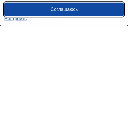
Контакты
Соглашаюсь
Политика конфиденциальности
Настроить
Пользовательское соглашение
Справочная информация
Возврат билетов на автобус
Наши сервисы
Авиабилеты
Ж/Д Билеты
Электрички
Автобусы
Маршрутки
Попутки
Ссылки на наши соцсети