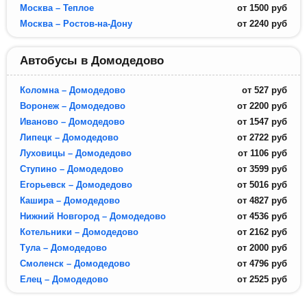
Москва – Теплое
от
1500
руб
Москва – Ростов-на-Дону
от
2240
руб
Автобусы в Домодедово
Коломна – Домодедово
от
527
руб
Воронеж – Домодедово
от
2200
руб
Иваново – Домодедово
от
1547
руб
Липецк – Домодедово
от
2722
руб
Луховицы – Домодедово
от
1106
руб
Ступино – Домодедово
от
3599
руб
Егорьевск – Домодедово
от
5016
руб
Кашира – Домодедово
от
4827
руб
Нижний Новгород – Домодедово
от
4536
руб
Котельники – Домодедово
от
2162
руб
Тула – Домодедово
от
2000
руб
Смоленск – Домодедово
от
4796
руб
Елец – Домодедово
от
2525
руб