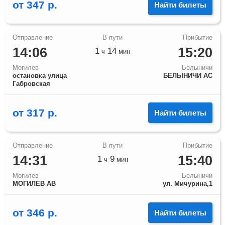
от
347
р.
Найти билеты
14:06
15:20
1
14
ч
мин
Могилев
Белыничи
остановка улица
БЕЛЫНИЧИ АС
Габровская
от
317
р.
Найти билеты
14:31
15:40
1
9
ч
мин
Могилев
Белыничи
МОГИЛЕВ АВ
ул. Мичурина,1
от
346
р.
Найти билеты