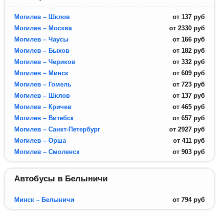
Могилев – Шклов
от
137
руб
Могилев – Москва
от
2330
руб
Могилев – Чаусы
от
166
руб
Могилев – Быхов
от
182
руб
Могилев – Чериков
от
332
руб
Могилев – Минск
от
609
руб
Могилев – Гомель
от
723
руб
Могилев – Шклов
от
137
руб
Могилев – Кричев
от
465
руб
Могилев – Витебск
от
657
руб
Могилев – Санкт-Петербург
от
2927
руб
Могилев – Орша
от
411
руб
Могилев – Смоленск
от
903
руб
Автобусы в Белыничи
Минск – Белыничи
от
794
руб