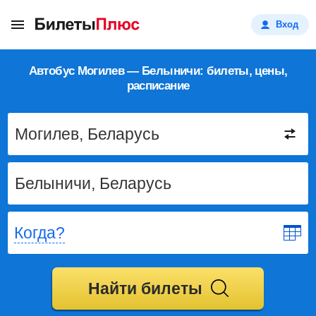
Вход
Автобус Могилев — Белыничи: билеты, цены,
расписание
Когда?
Найти билеты