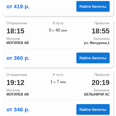
от
419
р.
Найти билеты
18:15
18:55
0
40
ч
мин
Могилев
Белыничи
МОГИЛЕВ АВ
ул. Мичурина,1
от
360
р.
Найти билеты
19:12
20:19
1
7
ч
мин
Могилев
Белыничи
МОГИЛЕВ АВ
БЕЛЫНИЧИ АС
от
346
р.
Найти билеты