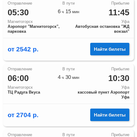
05:30
11:45
6
15
ч
мин
Магнитогорск
Уфа
Аэропорт "Магнитогорск",
Автобусная остановка "ЖД
парковка
вокзал"
от
2542
р.
Найти билеты
06:00
10:30
4
30
ч
мин
Магнитогорск
Уфа
ТЦ Радуга Вкуса
кассовый пункт Аэропорт
Уфа
от
2704
р.
Найти билеты