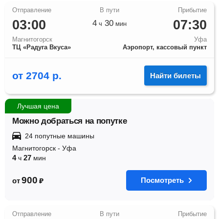
03:00
07:30
4
30
ч
мин
Магнитогорск
Уфа
ТЦ «Радуга Вкуса»
Аэропорт, кассовый пункт
от
2704
р.
Найти билеты
Лучшая цена
Можно добраться на попутке
24 попутные машины
Магнитогорск
-
Уфа
4
27
ч
мин
900
Посмотреть
от
₽