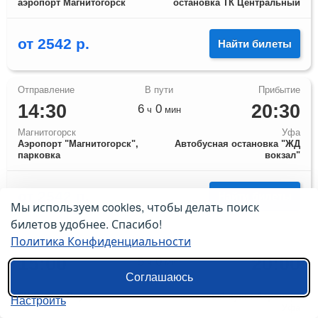
аэропорт Магнитогорск
остановка ТК Центральный
от
2542
р.
Найти билеты
14:30
20:30
6
0
ч
мин
Магнитогорск
Уфа
Аэропорт "Магнитогорск",
Автобусная остановка "ЖД
парковка
вокзал"
от
2542
р.
Найти билеты
Мы используем cookies, чтобы делать поиск
билетов удобнее. Спасибо!
Политика Конфиденциальности
15:00
20:00
5
0
ч
мин
Соглашаюсь
Магнитогорск
Уфа
ТЦ Радуга Вкуса
кассовый пункт Аэропорт
Настроить
Уфа