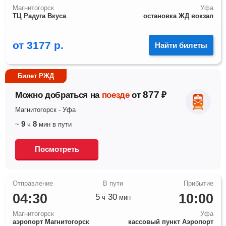
Магнитогорск
Уфа
ТЦ Радуга Вкуса
остановка ЖД вокзал
от
3177
р.
Найти билеты
Билет РЖД
877
Можно добраться на
поезде
от
₽
Магнитогорск
-
Уфа
9
8
~
ч
мин
в пути
Посмотреть
04:30
10:00
5
30
ч
мин
Магнитогорск
Уфа
аэропорт Магнитогорск
кассовый пункт Аэропорт