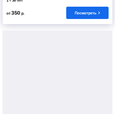
1
38
ч
мин
350
Посмотреть
от
р.