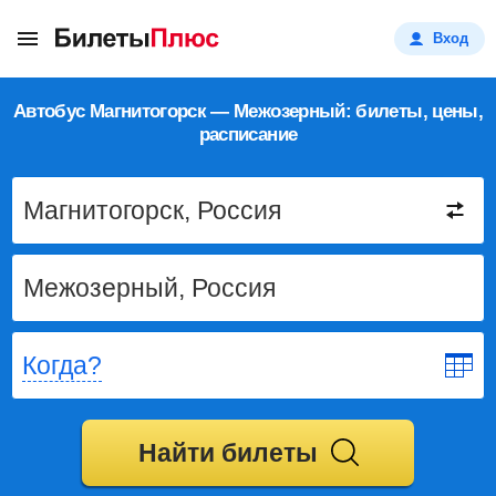
Вход
Автобус Магнитогорск — Межозерный: билеты, цены,
расписание
Когда?
Найти билеты