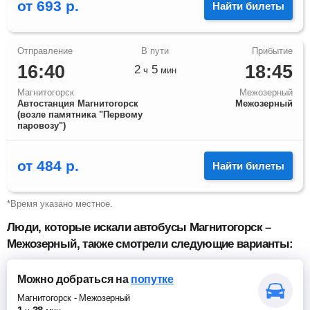
от
693
р.
Найти билеты
16:40
18:45
2
5
ч
мин
Магнитогорск
Межозерный
Автостанция Магнитогорск
Межозерный
(возле памятника "Первому
паровозу")
от
484
р.
Найти билеты
*Время указано местное.
Люди, которые искали автобусы Магнитогорск –
Межозерный, также смотрели следующие варианты:
Можно добраться
на
попутке
Магнитогорск
-
Межозерный