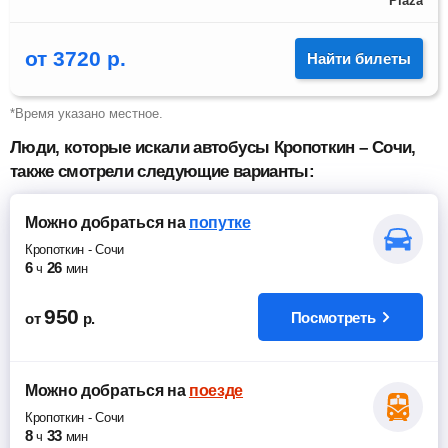
Plaza
от
3720
р.
Найти билеты
*Время указано местное.
Люди, которые искали автобусы Кропоткин – Сочи,
также смотрели следующие варианты:
Можно добраться
на
попутке
Кропоткин
-
Сочи
6
26
ч
мин
950
Посмотреть
от
р.
Можно добраться
на
поезде
Кропоткин
-
Сочи
8
33
ч
мин