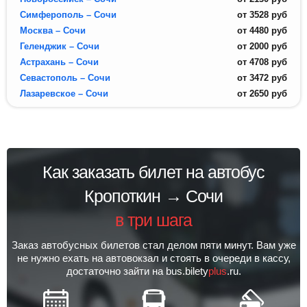
Симферополь – Сочи
от
3528
руб
Москва – Сочи
от
4480
руб
Геленджик – Сочи
от
2000
руб
Астрахань – Сочи
от
4708
руб
Севастополь – Сочи
от
3472
руб
Лазаревское – Сочи
от
2650
руб
Как заказать билет на автобус
Кропоткин → Сочи
в три шага
Заказ автобусных билетов стал делом пяти минут. Вам уже
не нужно ехать на автовокзал и стоять в очереди в кассу,
достаточно зайти на bus.bilety
plus
.ru.