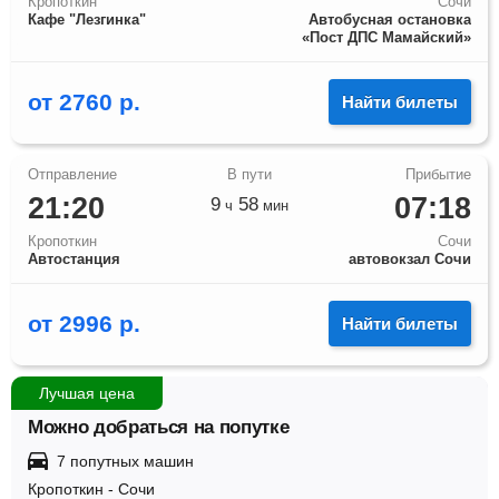
Кропоткин
Сочи
Кафе "Лезгинка"
Автобусная остановка
«Пост ДПС Мамайский»
от
2760
р.
Найти билеты
21:20
07:18
9
58
ч
мин
Кропоткин
Сочи
Автостанция
автовокзал Сочи
от
2996
р.
Найти билеты
Лучшая цена
Можно добраться на попутке
7 попутных машин
Кропоткин
-
Сочи