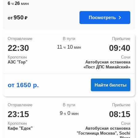
6
26
ч
мин
950
Посмотреть
от
₽
22:30
09:40
11
10
ч
мин
Кропоткин
Сочи
АЗС "Гор"
Автобусная остановка
«Пост ДПС Мамайский»
от
1650
р.
Найти билеты
23:15
08:15
9
0
ч
мин
Кропоткин
Сочи
Кафе "Едок"
Автобусная остановка
"Гостиница Москва", Sochi