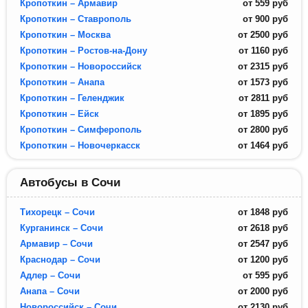
Кропоткин – Армавир
от
559
руб
Кропоткин – Ставрополь
от
900
руб
Кропоткин – Москва
от
2500
руб
Кропоткин – Ростов-на-Дону
от
1160
руб
Кропоткин – Новороссийск
от
2315
руб
Кропоткин – Анапа
от
1573
руб
Кропоткин – Геленджик
от
2811
руб
Кропоткин – Ейск
от
1895
руб
Кропоткин – Симферополь
от
2800
руб
Кропоткин – Новочеркасск
от
1464
руб
Автобусы в Сочи
Тихорецк – Сочи
от
1848
руб
Курганинск – Сочи
от
2618
руб
Армавир – Сочи
от
2547
руб
Краснодар – Сочи
от
1200
руб
Адлер – Сочи
от
595
руб
Анапа – Сочи
от
2000
руб
Новороссийск – Сочи
от
2130
руб