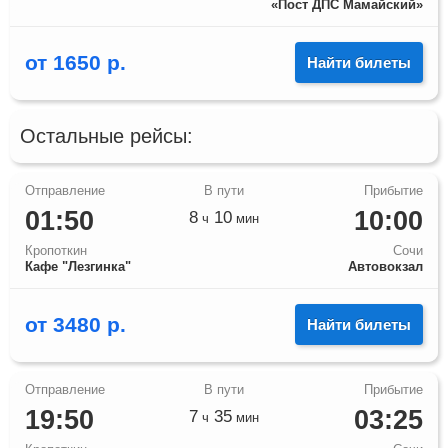
«Пост ДПС Мамайский»
от
1650
р.
Найти билеты
Остальные рейсы:
01:50
10:00
8
10
ч
мин
Кропоткин
Сочи
Кафе "Лезгинка"
Автовокзал
от
3480
р.
Найти билеты
19:50
03:25
7
35
ч
мин