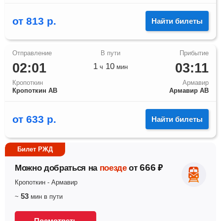
от
813
р.
Найти билеты
02:01
03:11
1
10
ч
мин
Кропоткин
Армавир
Кропоткин АВ
Армавир АВ
от
633
р.
Найти билеты
Билет РЖД
666
Можно добраться на
поезде
от
₽
Кропоткин
-
Армавир
53
~
мин
в пути
Посмотреть