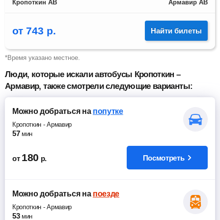
Кропоткин АВ
Армавир АВ
от
743
р.
Найти билеты
*Время указано местное.
Люди, которые искали автобусы Кропоткин –
Армавир, также смотрели следующие варианты:
Можно добраться
на
попутке
Кропоткин
-
Армавир
57
мин
180
Посмотреть
от
р.
Можно добраться
на
поезде
Кропоткин
-
Армавир
53
мин