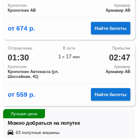
Кропоткин
Армавир
Кропоткин АВ
Армавир АВ
от
674
р.
Найти билеты
01:30
02:47
1
17
ч
мин
Кропоткин
Армавир
Кропоткин Автокасса (ул.
Армавир АВ
Шоссейная, 41)
от
559
р.
Найти билеты
Лучшая цена
Можно добраться на попутке
63 попутные машины