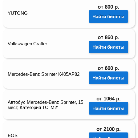
от
800
р.
YUTONG
Найти билеты
от
860
р.
Volkswagen Crafter
Найти билеты
от
660
р.
Mercedes-Benz Sprinter К405АР82
Найти билеты
от
1064
р.
Автобус Mercedes-Benz Sprinter, 15
мест, Категория ТС 'М2'
Найти билеты
от
2100
р.
EOS