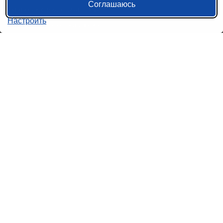
Соглашаюсь
Политика конфиденциальности
Настроить
Пользовательское соглашение
Справочная информация
Возврат билетов на автобус
Наши сервисы
Авиабилеты
Ж/Д Билеты
Электрички
Автобусы
Маршрутки
Попутки
Ссылки на наши соцсети