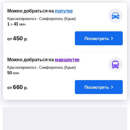
Можно добраться
на
попутке
Красноперекопск
-
Симферополь (Крым)
1
43
ч
мин
450
Посмотреть
от
р.
Можно добраться
на
маршрутке
Красноперекопск
-
Симферополь (Крым)
50
мин
660
Посмотреть
от
р.