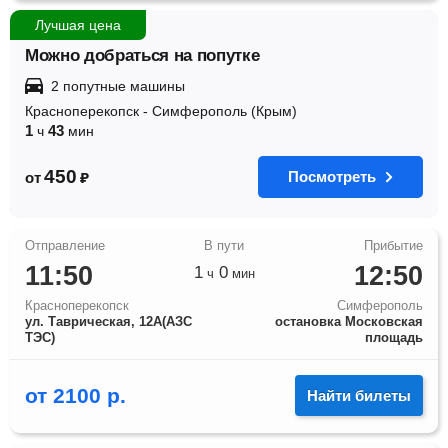
Лучшая цена
Можно добраться на попутке
2 попутные машины
Красноперекопск
-
Симферополь (Крым)
1
43
ч
мин
450
Посмотреть
от
₽
11:50
12:50
1
0
ч
мин
Красноперекопск
Симферополь
ул. Таврическая, 12А(АЗС
остановка Московская
ТЭС)
площадь
от
2100
р.
Найти билеты