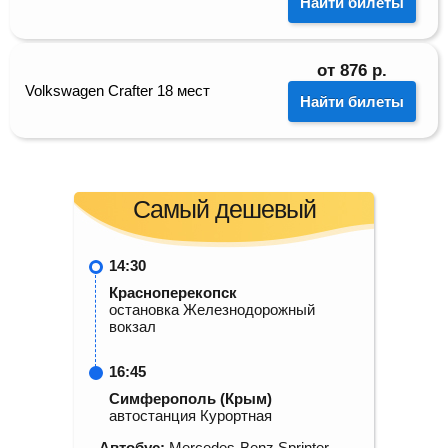
Найти билеты
от
876
р.
Volkswagen Crafter 18 мест
Найти билеты
Самый дешевый
14:30
Красноперекопск
остановка Железнодорожный
вокзал
16:45
Симферополь (Крым)
автостанция Курортная
Автобус:
Mercedes-Benz Sprinter