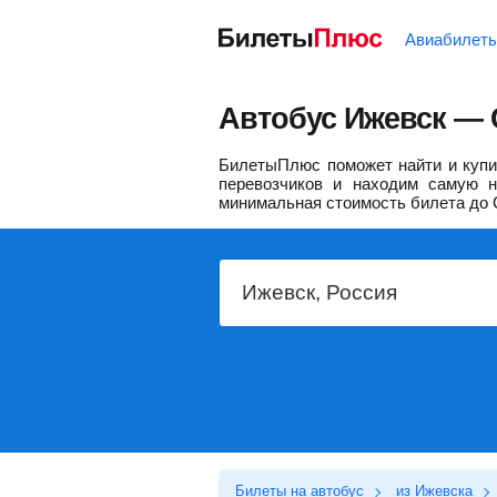
Авиабилет
Автобус Ижевск — С
БилетыПлюс поможет найти и купит
перевозчиков и находим самую н
минимальная стоимость билета до 
Билеты на автобус
из Ижевска