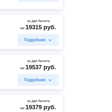
Найти билет
Найти билет
за два билета
19315
руб.
от
965
руб.
от
Подробнее
22400
руб.
от
Найти билет
Найти билет
за два билета
19537
руб.
от
340
руб.
от
Подробнее
20625
руб.
Найти билет
от
Найти билет
за два билета
19379
руб.
от