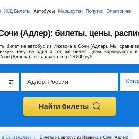
ы
Ж/Д Билеты
Автобусы
Маршрутки
Попутки
Электрички
очи (Адлер): билеты, цены, распи
ь билет на автобус из Ижевска в Сочи (Адлер).
Мы сравнива
изкую цену на один и тот же билет. Цены варьируются в 
Сочи (Адлера) составляет всего
19 800
руб.
Когд
Найти билеты
в Сочи (Адлер)
Билеты на автобус из Ижевска в Сочи (Адлер)