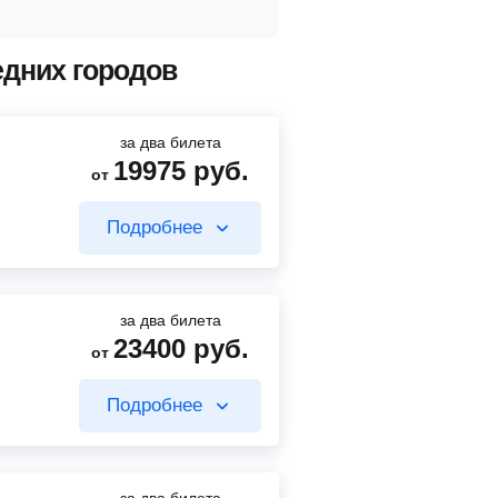
едних городов
за два билета
19975
руб.
от
Подробнее
за два билета
23400
руб.
от
1000
руб.
от
Подробнее
Найти билет