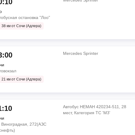
0:10
Mercedes Sprinter
5 мин
о
Foxbus 22501
тобусная остановка "Лоо"
38 км от Сочи (Адлера)
Ankai
тостанция Южная
о
оо"
мин
3:00
Mercedes Sprinter
чи
Mercedes Sprinter
товокзал
Миндерево"
Starex
21 км от Сочи (Адлера)
о
5 мин
1:10
Автобус НЕМАН 420234-511, 28
мест, Категория ТС 'М3'
чи
Mercedes Sprinter
. Виноградная, 272(АЗС
Миндерево"
Ankai
снефть)