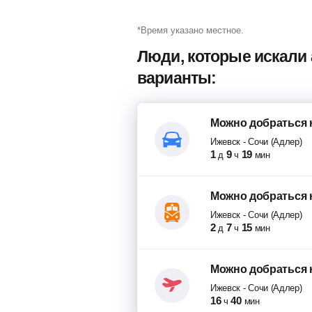
17:15
Якшур-Бодья
38 ч 40 мин в пути
*Время указано местное.
Автостанция Якшур-Бод
18:02
Ижевск
Люди, которые искали 
20:30
Ижевск
Остановка Ижевск
АЗС "Лукойл"
варианты:
10:10
Лоо
Автобусная остановка "Л
пересадка в Ижевске 10 ч 5
Можно добраться
43 ч 0 мин в пути
Ижевск
-
Сочи (Адлер)
1
9
19
д
ч
мин
05:00
Ижевск
ТЦ Европа
23:00
Сочи
Можно добраться
Автовокзал
Ижевск
-
Сочи (Адлер)
2
7
15
д
ч
мин
Можно добраться
Ижевск
-
Сочи (Адлер)
16
40
ч
мин