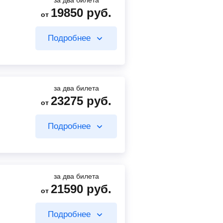
за два билета
19850
руб.
от
1000
руб.
от
Подробнее
18975
руб.
Найти билет
от
Найти билет
за два билета
23275
руб.
от
875
руб.
от
Подробнее
22400
руб.
от
Найти билет
Найти билет
за два билета
21590
руб.
от
875
руб.
от
Подробнее
18975
руб.
от