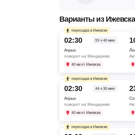
Варианты из Ижевска 
пересадка в Ижевске
02:30
1
55 ч 40 мин
Агрыз
Ло
поворот на Миндерево
Ав
40 км от Ижевска
Купите два билета отдельн
пересадка в Ижевске
5 мин в пути
02:30
2
44 ч 30 мин
Агрыз
Со
02:30
Агрыз
поворот на Миндерево
Ав
поворот на Миндерево
03:35
Ижевск
40 км от Ижевска
ул. Маяковского, 47 ав
Купите два билета отдельн
пересадка в Ижевске
5 мин в пути