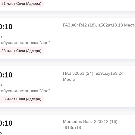
21 км от Сочи (Адлера)
оо"
о
мин
0:10
ГАЗ A64R42 (18), а562ат18 18 Мест
о
Автобус НЕМАН 420234-511, 28 мест,
тобусная остановка "Лоо"
Категория ТС 'М3'
Starex
38 км от Сочи (Адлера)
о
0:10
ПАЗ 32053 (24), в191му159 24
5 мин
Места
о
ГАЗ A64R42 (18), а562ат18 18 Мест
тобусная остановка "Лоо"
38 км от Сочи (Адлера)
Ankai
972337, 53.31213956)
42)
о
ЗС Роснефть)
0:10
Mersedes Benz 223212 (16),
0 мин
т913от18
о
ПАЗ 32053 (24), в191му159 24 Места