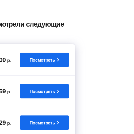
102
руб.
от
 смотрели следующие
18975
руб.
Найти билет
от
Найти билет
00
Посмотреть
р.
22400
руб.
от
Найти билет
59
Посмотреть
р.
29
Посмотреть
р.