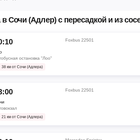
в Сочи (Адлер) с пересадкой и из сос
0:10
Foxbus 22501
о
тобусная остановка "Лоо"
38 км от Сочи (Адлера)
о
3:00
Foxbus 22501
чи
Foxbus 22501
товокзал
21 км от Сочи (Адлера)
тостанция Южная
о