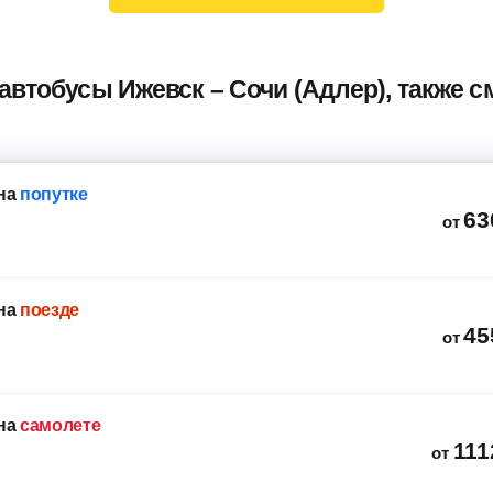
ПАЗ Вектор Некст 320455-04 (30+18),
ья
м379вх18
автобусы Ижевск – Сочи (Адлер), также
Ankai
оо"
8 мин
на
попутке
63
от
Starex
на
поезде
45
от
на
самолете
111
от