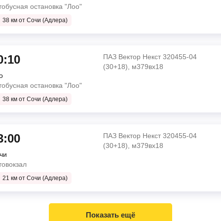
тобусная остановка "Лоо"
38 км от Сочи (Адлера)
Ankai
й
о
оо"
0:10
ПАЗ Вектор Некст 320455-04
мин
(30+18), м379вх18
о
Mersedes Benz 223212 (16), т913от18
тобусная остановка "Лоо"
м 17
38 км от Сочи (Адлера)
Ankai
 дом 134
о
оо"
3:00
ПАЗ Вектор Некст 320455-04
мин
(30+18), м379вх18
чи
ПАЗ Вектор Некст 320455-04 (30+18),
товокзал
ья
м379вх18
21 км от Сочи (Адлера)
Ankai
о
оо"
Показать ещё
мин