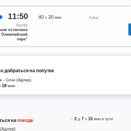
11:50
40
20
ч
мин
Ankai
Адлер
ная остановка
л Олимпийский
парк"
о добраться на попутке
к
-
Сочи (Адлер)
19
ч
мин
2
7
15
~
д
ч
мин
в пути
ться на
поезде
(Адлер)