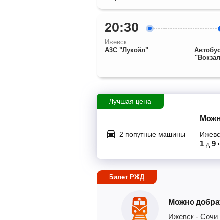
20:30
Ижевск
АЗС "Лукойл"
Автобус
"Вокза
Лучшая цена
Можн
2 попутные машины
Ижевс
1
9
д
Билет РЖД
Можно добра
Ижевск
-
Сочи 