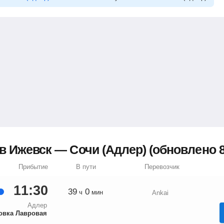
 Ижевск — Сочи (Адлер) (обновлено 8 
Прибытие
В пути
Перевозчик
11:30
39
0
ч
мин
Ankai
Адлер
овка Лавровая