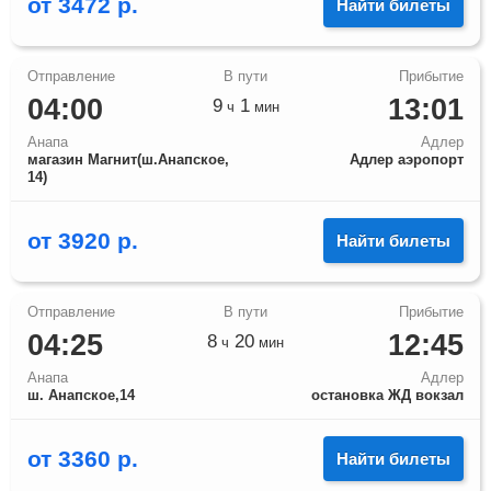
от
3472
р.
Найти билеты
04:00
13:01
9
1
ч
мин
Анапа
Адлер
магазин Магнит(ш.Анапское,
Адлер аэропорт
14)
от
3920
р.
Найти билеты
04:25
12:45
8
20
ч
мин
Анапа
Адлер
ш. Анапское,14
остановка ЖД вокзал
от
3360
р.
Найти билеты