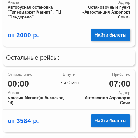
Анапа
Адлер
Автобусная остановка
Остановочный пункт
"Гипермаркет Магнит" , ТЦ
«Автостанция Аэропорт
"Эльдорадо"
Сочи»
от
2000
р.
Найти билеты
Остальные рейсы:
00:00
07:00
7
0
ч
мин
Анапа
Адлер
магазин Магнит(ш.Анапское,
Автовокзал Аэропорта
14)
Сочи
от
3584
р.
Найти билеты