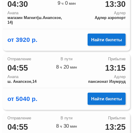
04:30
13:30
9
0
ч
мин
Анапа
Адлер
магазин Магнит(ш.Анапское,
Адлер аэропорт
14)
от
3920
р.
Найти билеты
04:55
13:15
8
20
ч
мин
Анапа
Адлер
ш. Анапское,14
пансионат Изумруд
от
5040
р.
Найти билеты
04:55
13:25
8
30
ч
мин