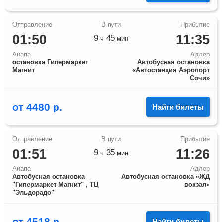
01:50
11:35
9
45
ч
мин
Анапа
Адлер
остановка Гипермаркет
Автобусная остановка
Магнит
«Автостанция Аэропорт
Сочи»
от
4480
р.
Найти билеты
01:51
11:26
9
35
ч
мин
Анапа
Адлер
Автобусная остановка
Автобусная остановка «ЖД
"Гипермаркет Магнит" , ТЦ
вокзал»
"Эльдорадо"
от
4518
р.
Найти билеты