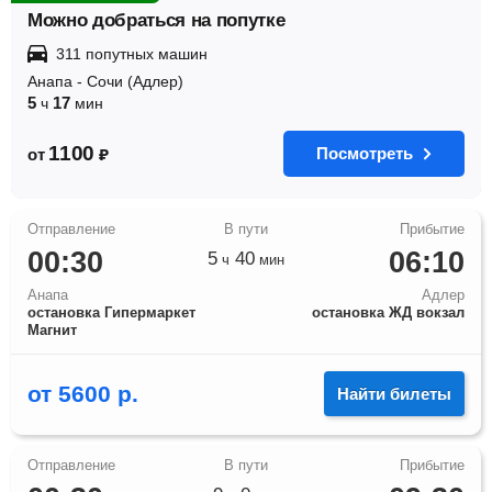
Можно добраться на попутке
311 попутных машин
Анапа
-
Сочи (Адлер)
5
17
ч
мин
1100
Посмотреть
от
₽
00:30
06:10
5
40
ч
мин
Анапа
Адлер
остановка Гипермаркет
остановка ЖД вокзал
Магнит
от
5600
р.
Найти билеты