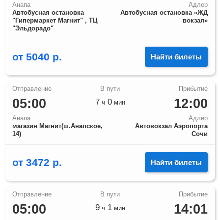
Анапа
Адлер
Автобусная остановка
Автобусная остановка «ЖД
"Гипермаркет Магнит" , ТЦ
вокзал»
"Эльдорадо"
от
5040
р.
Найти билеты
05:00
12:00
7
0
ч
мин
Анапа
Адлер
магазин Магнит(ш.Анапское,
Автовокзал Аэропорта
14)
Сочи
от
3472
р.
Найти билеты
05:00
14:01
9
1
ч
мин