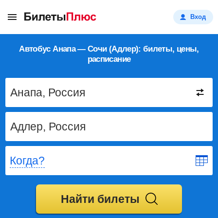
Вход
Автобус Анапа — Сочи (Адлер): билеты, цены,
расписание
Когда?
Найти билеты