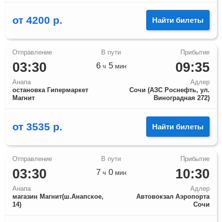
от
4200
р.
Найти билеты
03:30
09:35
6
5
ч
мин
Анапа
Адлер
остановка Гипермаркет
Сочи (АЗС Роснефть, ул.
Магнит
Виноградная 272)
от
3535
р.
Найти билеты
03:30
10:30
7
0
ч
мин
Анапа
Адлер
магазин Магнит(ш.Анапское,
Автовокзал Аэропорта
14)
Сочи