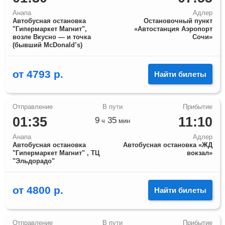
Анапа
Адлер
Автобусная остановка
Остановочный пункт
"Гипермаркет Магнит",
«Автостанция Аэропорт
возле Вкусно — и точка
Сочи»
(бывший McDonald’s)
от
4793
р.
Найти билеты
01:35
11:10
9
35
ч
мин
Анапа
Адлер
Автобусная остановка
Автобусная остановка «ЖД
"Гипермаркет Магнит" , ТЦ
вокзал»
"Эльдорадо"
от
4800
р.
Найти билеты