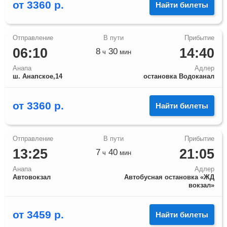
от
3360
р.
Найти билеты
06:10
14:40
8
30
ч
мин
Анапа
Адлер
ш. Анапское,14
остановка Водоканал
от
3360
р.
Найти билеты
13:25
21:05
7
40
ч
мин
Анапа
Адлер
Автовокзал
Автобусная остановка «ЖД
вокзал»
от
3459
р.
Найти билеты