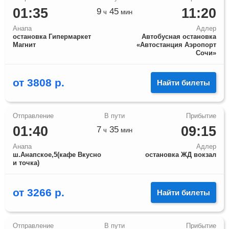
01:35
11:20
9
45
ч
мин
Анапа
Адлер
остановка Гипермаркет
Автобусная остановка
Магнит
«Автостанция Аэропорт
Сочи»
от
3808
р.
Найти билеты
01:40
09:15
7
35
ч
мин
Анапа
Адлер
ш.Анапское,5(кафе Вкусно
остановка ЖД вокзал
и точка)
от
3266
р.
Найти билеты