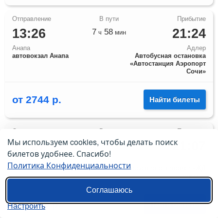
13:26
21:24
7
58
ч
мин
Анапа
Адлер
автовокзал Анапа
Автобусная остановка
«Автостанция Аэропорт
Сочи»
от
2744
р.
Найти билеты
Мы используем cookies, чтобы делать поиск
13:27
21:07
7
40
ч
мин
билетов удобнее. Спасибо!
Анапа
Адлер
Политика Конфиденциальности
Автовокзал
Автобусная остановка «ЖД
вокзал»
Соглашаюсь
от
3459
р.
Найти билеты
Настроить