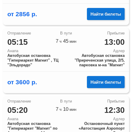
от
2856
р.
Найти билеты
05:15
13:00
7
45
ч
мин
Анапа
Адлер
Автобусная остановка
Автобусная остановка
"Гипермаркет Магнит" , ТЦ
"Приреченская улица, 2/5,
"Эльдорадо"
парковка м-на "Магнит"
от
3600
р.
Найти билеты
05:20
12:30
7
10
ч
мин
Анапа
Адлер
Автобусная остановка
Остановочный пункт
"Гипермаркет "Магнит" по
«Автостанция Аэропорт