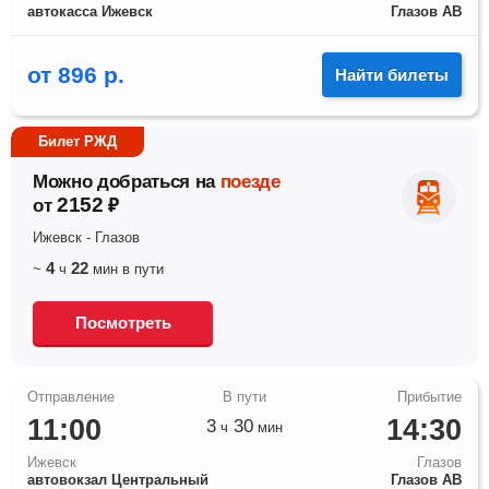
автокасса Ижевск
Глазов АВ
от
896
р.
Найти билеты
Билет РЖД
Можно добраться на
поезде
2152
от
₽
Ижевск
-
Глазов
4
22
~
ч
мин
в пути
Посмотреть
11:00
14:30
3
30
ч
мин
Ижевск
Глазов
автовокзал Центральный
Глазов АВ