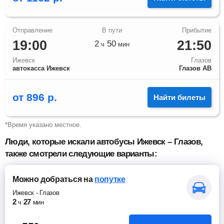
19:00
21:50
2
50
ч
мин
Ижевск
Глазов
автокасса Ижевск
Глазов АВ
от
896
р.
Найти билеты
*Время указано местное.
Люди, которые искали автобусы Ижевск – Глазов,
также смотрели следующие варианты:
Можно добраться
на
попутке
Ижевск
-
Глазов
2
27
ч
мин