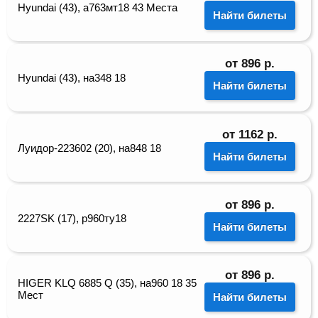
Hyundai (43), а763мт18 43 Места
Найти билеты
от
896
р.
Hyundai (43), на348 18
Найти билеты
от
1162
р.
Луидор-223602 (20), на848 18
Найти билеты
от
896
р.
2227SK (17), р960ту18
Найти билеты
от
896
р.
HIGER KLQ 6885 Q (35), на960 18 35
Мест
Найти билеты