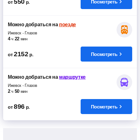
550
Посмотреть
от
р.
Можно добраться
на
поезде
Ижевск
-
Глазов
4
22
ч
мин
2152
Посмотреть
от
р.
Можно добраться
на
маршрутке
Ижевск
-
Глазов
2
50
ч
мин
896
Посмотреть
от
р.