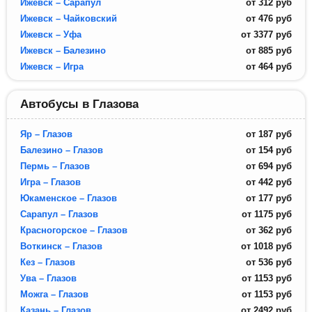
Ижевск – Сарапул
от
312
руб
Ижевск – Чайковский
от
476
руб
Ижевск – Уфа
от
3377
руб
Ижевск – Балезино
от
885
руб
Ижевск – Игра
от
464
руб
Автобусы в Глазова
Яр – Глазов
от
187
руб
Балезино – Глазов
от
154
руб
Пермь – Глазов
от
694
руб
Игра – Глазов
от
442
руб
Юкаменское – Глазов
от
177
руб
Сарапул – Глазов
от
1175
руб
Красногорское – Глазов
от
362
руб
Воткинск – Глазов
от
1018
руб
Кез – Глазов
от
536
руб
Ува – Глазов
от
1153
руб
Можга – Глазов
от
1153
руб
Казань – Глазов
от
2492
руб