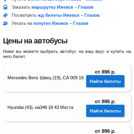
Заказать
маршрутку Ижевск – Глазов
Посмотреть
жд билеты Ижевск – Глазов
Уехать на
попутке Ижевск – Глазов
Цены на автобусы
Ниже вы можете выбрать автобус на ваш вкус и купить на
него билет.
от
896
р.
Mersedes Benz Швец (19), СА 009 18
Найти билеты
от
896
р.
Hyundai (43), на348 18 43 Места
Найти билеты
от
896
р.