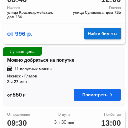
Ижевск
Глазов
улица Красноармейская;
улица Сулимова; дом 73Б
дом 134
от
996
р.
Найти билеты
Лучшая цена
Можно добраться на попутке
11 попутных машин
Ижевск
-
Глазов
2
27
ч
мин
550
Посмотреть
от
₽
09:30
13:00
3
30
ч
мин