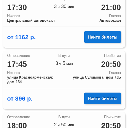
17:30
21:00
3
30
ч
мин
Ижевск
Глазов
Центральный автовокзал
Автовокзал
от
1162
р.
Найти билеты
17:45
20:50
3
5
ч
мин
Ижевск
Глазов
улица Красноармейская;
улица Сулимова; дом 73Б
дом 134
от
896
р.
Найти билеты
18:00
20:50
2
50
ч
мин