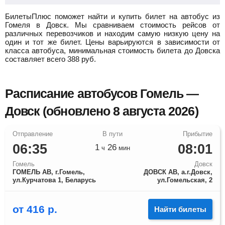
БилетыПлюс поможет найти и купить билет на автобус из
Гомеля в Довск.
Мы сравниваем стоимость рейсов от
различных перевозчиков и находим самую низкую цену на
один и тот же билет. Цены варьируются в зависимости от
класса автобуса, минимальная стоимость билета до Довска
составляет всего
388
руб.
Расписание автобусов Гомель —
Довск (обновлено 8 августа 2026)
06:35
08:01
1
26
ч
мин
Гомель
Довск
ГОМЕЛЬ АВ, г.Гомель,
ДОВСК АВ, а.г.Довск,
ул.Курчатова 1, Беларусь
ул.Гомельская, 2
от
416
р.
Найти билеты