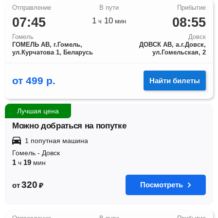
07:45
08:55
1
10
ч
мин
Гомель
Довск
ГОМЕЛЬ АВ, г.Гомель,
ДОВСК АВ, а.г.Довск,
ул.Курчатова 1, Беларусь
ул.Гомельская, 2
от
499
р.
Найти билеты
Лучшая цена
Можно добраться на попутке
1 попутная машина
Гомель
-
Довск
1
19
ч
мин
320
Посмотреть
от
₽