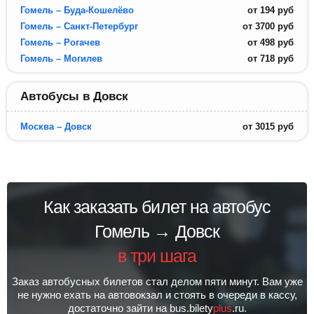
Гомель – Буда-Кошелёво
от
194
руб
Гомель – Санкт-Петербург
от
3700
руб
Гомель – Рогачев
от
498
руб
Гомель – Могилев
от
718
руб
Автобусы в Довск
Москва – Довск
от
3015
руб
Как заказать билет на автобус
Гомель → Довск
в три шага
Заказ автобусных билетов стал делом пяти минут. Вам уже
не нужно ехать на автовокзал и стоять в очереди в кассу,
достаточно зайти на bus.bilety
plus
.ru.