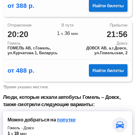
от
388
р.
Найти билеты
20:20
21:56
1
36
ч
мин
Гомель
Довск
ГОМЕЛЬ АВ, г.Гомель,
ДОВСК АВ, а.г.Довск,
ул.Курчатова 1, Беларусь
ул.Гомельская, 2
от
488
р.
Найти билеты
*Время указано местное.
Люди, которые искали автобусы Гомель – Довск,
также смотрели следующие варианты:
Можно добраться
на
попутке
Гомель
-
Довск
1
19
ч
мин