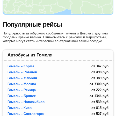
Популярные рейсы
Популярность автобусного сообщения Гомеля и Довска с другими
городами крайне велика. Ознакомьтесь с рейсами и маршрутами,
которые могут стать интересной альтернативой вашей поездке.
Автобусы из Гомеля
Гомель – Корма
от
347
руб
Гомель – Рогачев
от
498
руб
Гомель – Жлобин
от
389
руб
Гомель – Москва
от
3300
руб
Гомель – Речица
от
222
руб
Гомель – Брянск
от
1344
руб
Гомель – Новозыбков
от
539
руб
Гомель – Киев
от
815
руб
Гомель – Светлогорск
от
527
руб