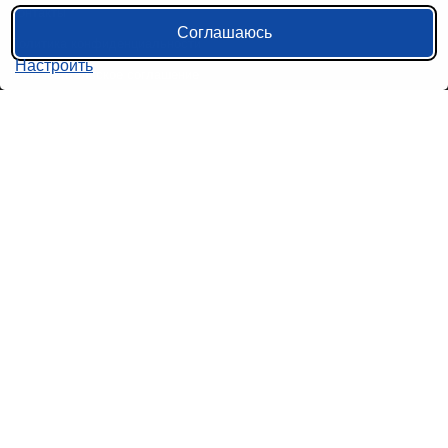
Контакты
Соглашаюсь
Политика конфиденциальности
Настроить
Пользовательское соглашение
Справочная информация
Возврат билетов на автобус
Наши сервисы
Авиабилеты
Ж/Д Билеты
Электрички
Автобусы
Маршрутки
Попутки
Ссылки на наши соцсети