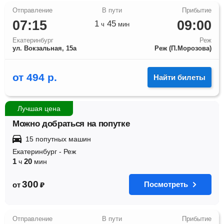
07:15
09:00
1
45
ч
мин
Екатеринбург
Реж
ул. Вокзальная, 15а
Реж (П.Морозова)
от
494
р.
Найти билеты
Лучшая цена
Можно добраться на попутке
15 попутных машин
Екатеринбург
-
Реж
1
20
ч
мин
300
Посмотреть
от
₽