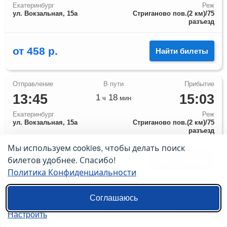
Екатеринбург
Реж
ул. Вокзальная, 15а
Стриганово пов.(2 км)/75
разъезд
от
458
р.
Найти билеты
13:45
15:03
1
18
ч
мин
Екатеринбург
Реж
ул. Вокзальная, 15а
Стриганово пов.(2 км)/75
разъезд
Мы используем cookies, чтобы делать поиск
билетов удобнее. Спасибо!
от
470
р.
Найти билеты
Политика Конфиденциальности
Соглашаюсь
14:00
15:18
1
18
ч
мин
Настроить
Екатеринбург
Реж