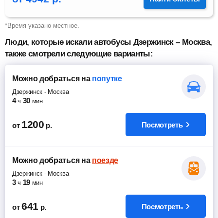
*Время указано местное.
Люди, которые искали автобусы Дзержинск – Москва,
также смотрели следующие варианты:
Можно добраться
на
попутке
Дзержинск
-
Москва
4
30
ч
мин
1200
Посмотреть
от
р.
Можно добраться
на
поезде
Дзержинск
-
Москва
3
19
ч
мин
641
Посмотреть
от
р.