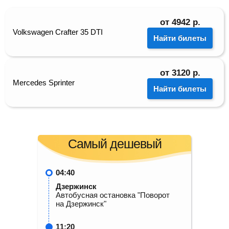
от
4942
р.
Volkswagen Crafter 35 DTI
Найти билеты
от
3120
р.
Mercedes Sprinter
Найти билеты
Самый дешевый
04:40
Дзержинск
Автобусная остановка "Поворот
на Дзержинск"
11:20