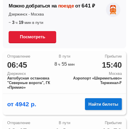
641
Можно добраться на
поезде
от
₽
Дзержинск
-
Москва
3
19
~
ч
мин
в пути
Посмотреть
06:45
15:40
8
55
ч
мин
Дзержинск
Москва
Автобусная остановка
Аэропорт «Шереметьево»
"Северные ворота", ГК
Терминал-F
«Премио»
от
4942
р.
Найти билеты