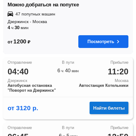
Можно добраться на попутке
47 попутных машин
Дзержинск
-
Москва
4
30
ч
мин
1200
Посмотреть
от
₽
04:40
11:20
6
40
ч
мин
Дзержинск
Москва
Автобусная остановка
Автостанция Котельники
"Поворот на Дзержинск"
от
3120
р.
Найти билеты
6
5