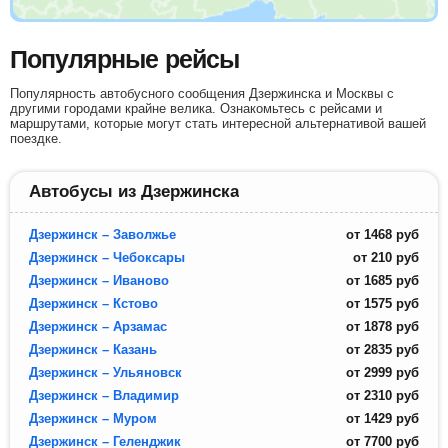
Популярные рейсы
Популярность автобусного сообщения Дзержинска и Москвы с
другими городами крайне велика. Ознакомьтесь с рейсами и
маршрутами, которые могут стать интересной альтернативой вашей
поездке.
Автобусы из Дзержинска
Дзержинск – Заволжье
от
1468
руб
Дзержинск – Чебоксары
от
210
руб
Дзержинск – Иваново
от
1685
руб
Дзержинск – Кстово
от
1575
руб
Дзержинск – Арзамас
от
1878
руб
Дзержинск – Казань
от
2835
руб
Дзержинск – Ульяновск
от
2999
руб
Дзержинск – Владимир
от
2310
руб
Дзержинск – Муром
от
1429
руб
Дзержинск – Геленджик
от
7700
руб