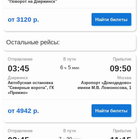
"Поворот на Дзержинск"
от
3120
р.
Найти билеты
Остальные рейсы:
03:45
09:50
6
5
ч
мин
Дзержинск
Москва
Автобусная остановка
Аэропорт «Домодедово»
"Северные ворота", ГК
имени М.В. Ломоносова, 1
«Премио»
от
4942
р.
Найти билеты