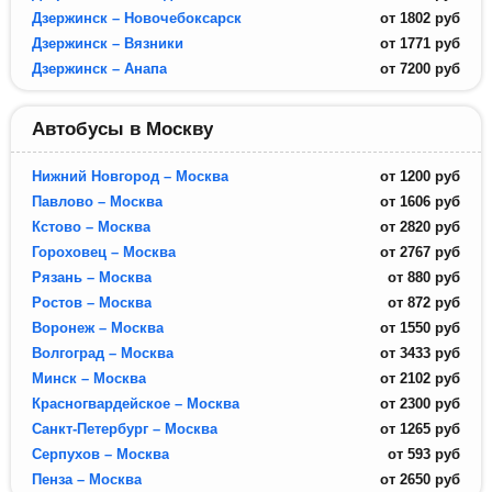
Дзержинск – Новочебоксарск
от
1802
руб
Дзержинск – Вязники
от
1771
руб
Дзержинск – Анапа
от
7200
руб
Автобусы в Москву
Нижний Новгород – Москва
от
1200
руб
Павлово – Москва
от
1606
руб
Кстово – Москва
от
2820
руб
Гороховец – Москва
от
2767
руб
Рязань – Москва
от
880
руб
Ростов – Москва
от
872
руб
Воронеж – Москва
от
1550
руб
Волгоград – Москва
от
3433
руб
Минск – Москва
от
2102
руб
Красногвардейское – Москва
от
2300
руб
Санкт-Петербург – Москва
от
1265
руб
Серпухов – Москва
от
593
руб
Пенза – Москва
от
2650
руб