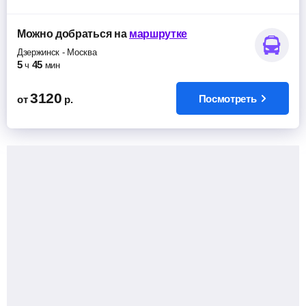
Можно добраться
на
маршрутке
Дзержинск
-
Москва
5
45
ч
мин
3120
Посмотреть
от
р.