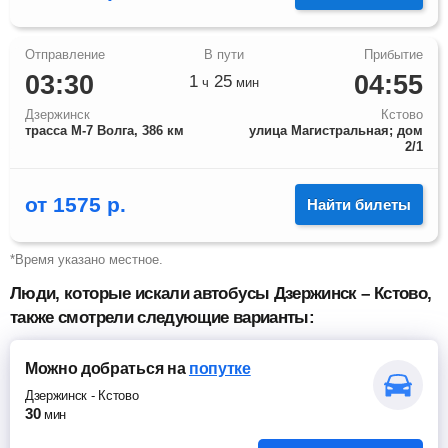
03:30
04:55
1
25
ч
мин
Дзержинск
Кстово
трасса М-7 Волга, 386 км
улица Магистральная; дом
2/1
от
1575
р.
Найти билеты
*Время указано местное.
Люди, которые искали автобусы Дзержинск – Кстово,
также смотрели следующие варианты:
Можно добраться
на
попутке
Дзержинск
-
Кстово
30
мин