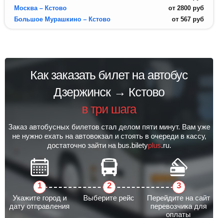
Москва – Кстово
от
2800
руб
Большое Мурашкино – Кстово
от
567
руб
Как заказать билет на автобус
Дзержинск → Кстово
в три шага
Заказ автобусных билетов стал делом пяти минут. Вам уже
не нужно ехать на автовокзал и стоять в очереди в кассу,
достаточно зайти на bus.bilety
plus
.ru.
Укажите город и
Выберите рейс
Перейдите на сайт
дату отправления
перевозчика для
оплаты