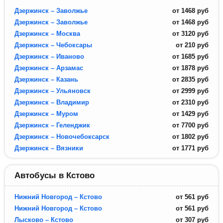
Дзержинск – Заволжье
от
1468
руб
Дзержинск – Заволжье
от
1468
руб
Дзержинск – Москва
от
3120
руб
Дзержинск – Чебоксары
от
210
руб
Дзержинск – Иваново
от
1685
руб
Дзержинск – Арзамас
от
1878
руб
Дзержинск – Казань
от
2835
руб
Дзержинск – Ульяновск
от
2999
руб
Дзержинск – Владимир
от
2310
руб
Дзержинск – Муром
от
1429
руб
Дзержинск – Геленджик
от
7700
руб
Дзержинск – Новочебоксарск
от
1802
руб
Дзержинск – Вязники
от
1771
руб
Автобусы в Кстово
Нижний Новгород – Кстово
от
561
руб
Нижний Новгород – Кстово
от
561
руб
Лысково – Кстово
от
307
руб