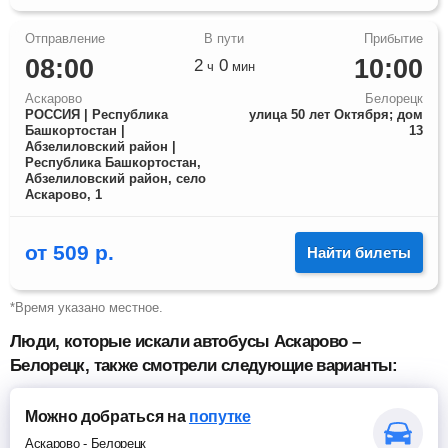
08:00
10:00
2
0
ч
мин
Аскарово
Белорецк
РОССИЯ | Республика
улица 50 лет Октября; дом
Башкортостан |
13
Абзелиловский район |
Республика Башкортостан,
Абзелиловский район, село
Аскарово, 1
от
509
р.
Найти билеты
*Время указано местное.
Люди, которые искали автобусы Аскарово –
Белорецк, также смотрели следующие варианты:
Можно добраться
на
попутке
Аскарово
-
Белорецк