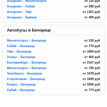
Аскарово – Магнитогорск
от
110
руб
Аскарово – Сибай
от
298
руб
Аскарово – Уфа
от
1361
руб
Аскарово – Баймак
от
409
руб
Автобусы в Белорецк
Магнитогорск – Белорецк
от
330
руб
Сибай – Белорецк
от
774
руб
Уфа – Белорецк
от
1084
руб
Учалы – Белорецк
от
464
руб
Екатеринбург – Белорецк
от
2167
руб
Магнитогорск – Белорецк
от
330
руб
Челябинск – Белорецк
от
1078
руб
Стерлитамак – Белорецк
от
1649
руб
Казань – Белорецк
от
5500
руб
Сибай – Белорецк
от
774
руб