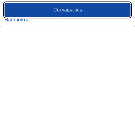
Контакты
Соглашаюсь
Политика конфиденциальности
Настроить
Пользовательское соглашение
Справочная информация
Возврат билетов на автобус
Наши сервисы
Авиабилеты
Ж/Д Билеты
Электрички
Автобусы
Маршрутки
Попутки
Ссылки на наши соцсети