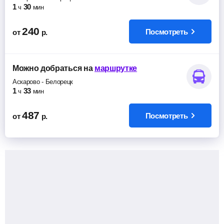
1
30
ч
мин
240
Посмотреть
от
р.
Можно добраться
на
маршрутке
Аскарово
-
Белорецк
1
33
ч
мин
487
Посмотреть
от
р.