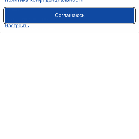
Контакты
Соглашаюсь
Политика конфиденциальности
Настроить
Пользовательское соглашение
Справочная информация
Возврат билетов на автобус
Наши сервисы
Авиабилеты
Ж/Д Билеты
Электрички
Автобусы
Маршрутки
Попутки
Ссылки на наши соцсети