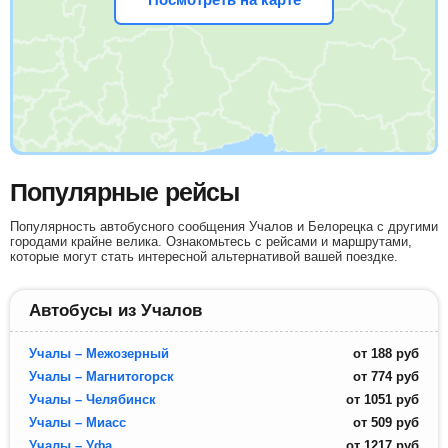
Популярные рейсы
Популярность автобусного сообщения Учалов и Белорецка с другими
городами крайне велика. Ознакомьтесь с рейсами и маршрутами,
которые могут стать интересной альтернативой вашей поездке.
Автобусы из Учалов
Учалы – Межозерный
от
188
руб
Учалы – Магнитогорск
от
774
руб
Учалы – Челябинск
от
1051
руб
Учалы – Миасс
от
509
руб
Учалы – Уфа
от
1217
руб