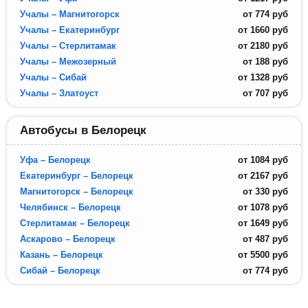
Учалы – Магнитогорск
от
774
руб
Учалы – Екатеринбург
от
1660
руб
Учалы – Стерлитамак
от
2180
руб
Учалы – Межозерный
от
188
руб
Учалы – Сибай
от
1328
руб
Учалы – Златоуст
от
707
руб
Автобусы в Белорецк
Уфа – Белорецк
от
1084
руб
Екатеринбург – Белорецк
от
2167
руб
Магнитогорск – Белорецк
от
330
руб
Челябинск – Белорецк
от
1078
руб
Стерлитамак – Белорецк
от
1649
руб
Аскарово – Белорецк
от
487
руб
Казань – Белорецк
от
5500
руб
Сибай – Белорецк
от
774
руб