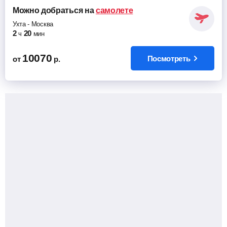
Можно добраться
на
самолете
Ухта
-
Москва
2
20
ч
мин
10070
Посмотреть
от
р.