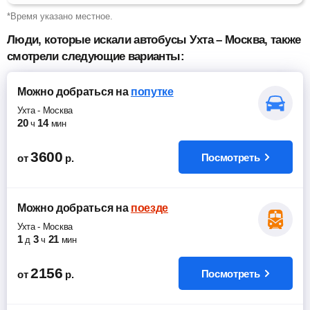
*Время указано местное.
Люди, которые искали автобусы Ухта – Москва, также
смотрели следующие варианты:
Можно добраться
на
попутке
Ухта
-
Москва
20
14
ч
мин
3600
Посмотреть
от
р.
Можно добраться
на
поезде
Ухта
-
Москва
1
3
21
д
ч
мин
2156
Посмотреть
от
р.