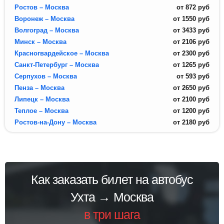
Ростов – Москва
от
872
руб
Воронеж – Москва
от
1550
руб
Волгоград – Москва
от
3433
руб
Минск – Москва
от
2106
руб
Красногвардейское – Москва
от
2300
руб
Санкт-Петербург – Москва
от
1265
руб
Серпухов – Москва
от
593
руб
Пенза – Москва
от
2650
руб
Липецк – Москва
от
2100
руб
Теплое – Москва
от
1200
руб
Ростов-на-Дону – Москва
от
2180
руб
Как заказать билет на автобус
Ухта → Москва
в три шага