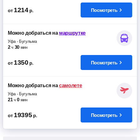
1214
Посмотреть
от
р.
Можно добраться
на
маршрутке
Уфа
-
Бугульма
2
30
ч
мин
1350
Посмотреть
от
р.
Можно добраться
на
самолете
Уфа
-
Бугульма
21
0
ч
мин
19395
Посмотреть
от
р.