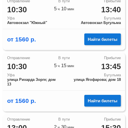
10:30
13:40
5
10
ч
мин
Уфа
Бугульма
Автовокзал "Южный"
Автовокзал Бугульма
от
1560
р.
Найти билеты
10:30
13:45
5
15
ч
мин
Уфа
Бугульма
улица Рихарда Зорге; дом
улица Ягофарова; дом 18
13
от
1560
р.
Найти билеты
2
30
ч
мин