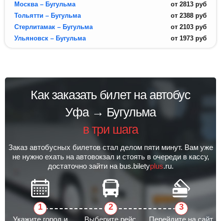
Москва – Бугульма
от
2813
руб
Тольятти – Бугульма
от
2388
руб
Стерлитамак – Бугульма
от
2103
руб
Ульяновск – Бугульма
от
1973
руб
Как заказать билет на автобус
Уфа → Бугульма
в три шага
Заказ автобусных билетов стал делом пяти минут. Вам уже
не нужно ехать на автовокзал и стоять в очереди в кассу,
достаточно зайти на bus.bilety
plus
.ru.
Укажите город и
Выберите рейс
Перейдите на сайт