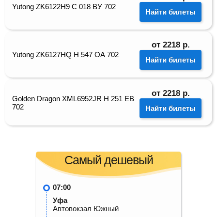
Yutong ZK6122H9 С 018 ВУ 702
Найти билеты
от
2218
р.
Yutong ZK6127HQ Н 547 ОА 702
Найти билеты
от
2218
р.
Golden Dragon XML6952JR Н 251 ЕВ
702
Найти билеты
Самый дешевый
07:00
Уфа
Автовокзал Южный