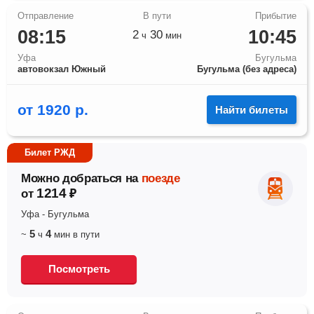
08:15
10:45
2
30
ч
мин
Уфа
Бугульма
автовокзал Южный
Бугульма (без адреса)
от
1920
р.
Найти билеты
Билет РЖД
Можно добраться на
поезде
1214
от
₽
Уфа
-
Бугульма
5
4
~
ч
мин
в пути
Посмотреть