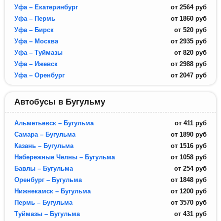
Уфа – Екатеринбург
от
2564
руб
Уфа – Пермь
от
1860
руб
Уфа – Бирск
от
520
руб
Уфа – Москва
от
2935
руб
Уфа – Туймазы
от
820
руб
Уфа – Ижевск
от
2988
руб
Уфа – Оренбург
от
2047
руб
Автобусы в Бугульму
Альметьевск – Бугульма
от
411
руб
Самара – Бугульма
от
1890
руб
Казань – Бугульма
от
1516
руб
Набережные Челны – Бугульма
от
1058
руб
Бавлы – Бугульма
от
254
руб
Оренбург – Бугульма
от
1848
руб
Нижнекамск – Бугульма
от
1200
руб
Пермь – Бугульма
от
3570
руб
Туймазы – Бугульма
от
431
руб