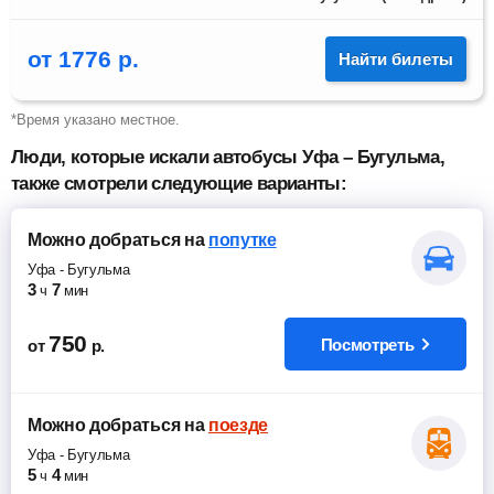
от
1776
р.
Найти билеты
*Время указано местное.
Люди, которые искали автобусы Уфа – Бугульма,
также смотрели следующие варианты:
Можно добраться
на
попутке
Уфа
-
Бугульма
3
7
ч
мин
750
Посмотреть
от
р.
Можно добраться
на
поезде
Уфа
-
Бугульма
5
4
ч
мин