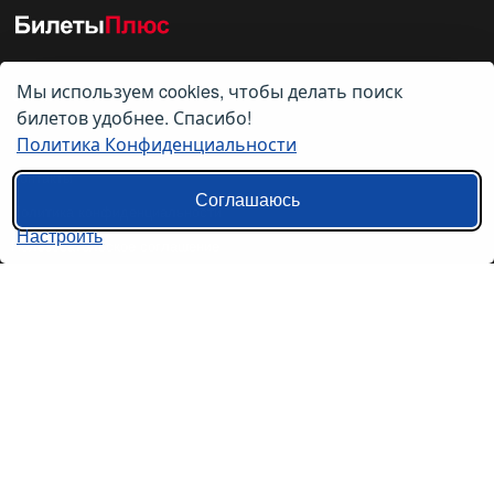
Мы используем cookies, чтобы делать поиск
О нас
билетов удобнее. Спасибо!
Политика Конфиденциальности
О компании
Контакты
Соглашаюсь
Политика конфиденциальности
Настроить
Пользовательское соглашение
Справочная информация
Возврат билетов на автобус
Наши сервисы
Авиабилеты
Ж/Д Билеты
Электрички