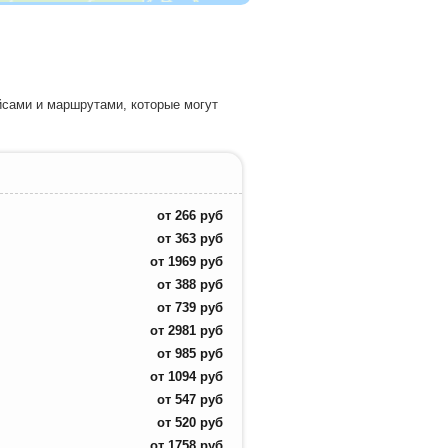
йсами и маршрутами, которые могут
от
266
руб
от
363
руб
от
1969
руб
от
388
руб
от
739
руб
от
2981
руб
от
985
руб
от
1094
руб
от
547
руб
от
520
руб
от
1758
руб