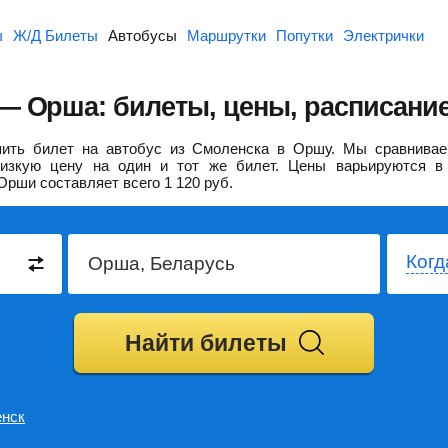
ы
Ж/Д Билеты
Автобусы
Маршрутки
Попутки
Электрички
— Орша: билеты, цены, расписани
ить билет на автобус из Смоленска в Оршу.
Мы сравнивае
изкую цену на один и тот же билет. Цены варьируются в 
Орши составляет всего
1 120
руб.
Когд
Найти билеты
нск