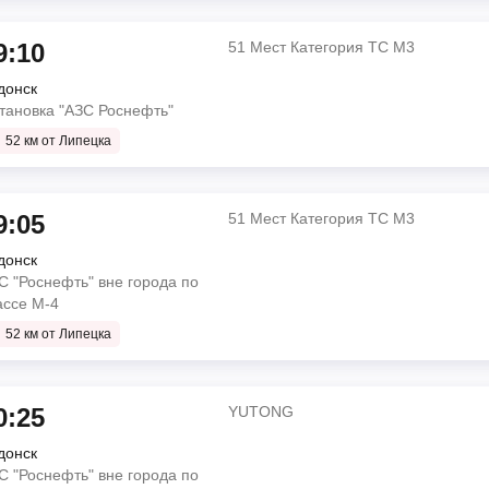
9:10
51 Мест Категория ТС М3
донск
тановка "АЗС Роснефть"
52 км от Липецка
9:05
51 Мест Категория ТС М3
донск
С "Роснефть" вне города по
ассе М-4
52 км от Липецка
0:25
YUTONG
донск
С "Роснефть" вне города по