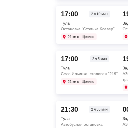
17:00
1
2 ч 10 мин
Тула
За
Остановка "Стоянка Клевер"
Ос
21 км от Щекино
17:00
1
2 ч 5 мин
Тула
За
Село Ильинка, столовая "219"
АЗ
тр
21 км от Щекино
21:30
0
2 ч 55 мин
Тула
За
Автобусная остановка
АЗ