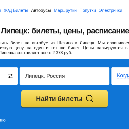
ы
Ж/Д Билеты
Автобусы
Маршрутки
Попутки
Электрички
Липецк: билеты, цены, расписание
ить билет на автобус из Щекино в Липецк.
Мы сравнивае
изкую цену на один и тот же билет. Цены варьируются в 
Липецка составляет всего
2 373
руб.
Когд
Найти билеты
ино