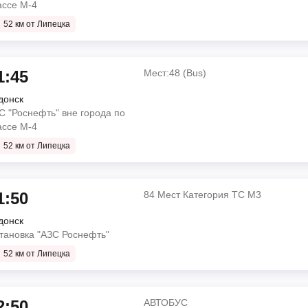
ассе М-4
52 км от Липецка
1:45
Мест:48 (Bus)
донск
С "Роснефть" вне города по
ассе М-4
52 км от Липецка
1:50
84 Мест Категория ТС М3
донск
тановка "АЗС Роснефть"
52 км от Липецка
2:50
АВТОБУС