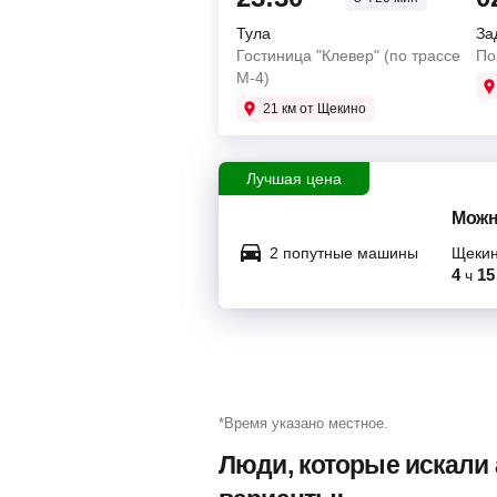
Тула
За
Гостиница "Клевер" (по трассе
По
М-4)
21 км от Щекино
Лучшая цена
Можн
2 попутные машины
Щеки
4
15
ч
*Время указано местное.
Люди, которые искали