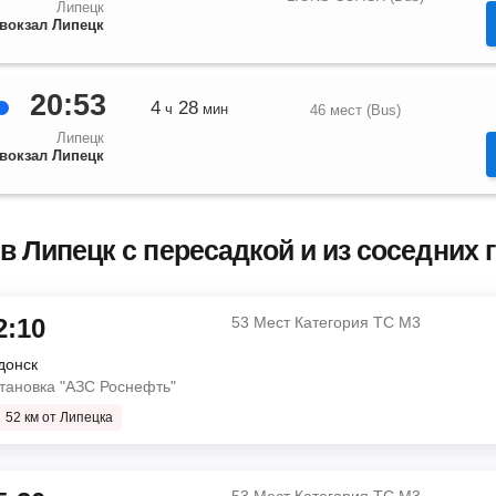
Липецк
вокзал Липецк
20:53
4
28
ч
мин
46 мест (Bus)
Липецк
вокзал Липецк
в Липецк с пересадкой и из соседних 
2:10
53 Мест Категория ТС М3
донск
тановка "АЗС Роснефть"
52 км от Липецка