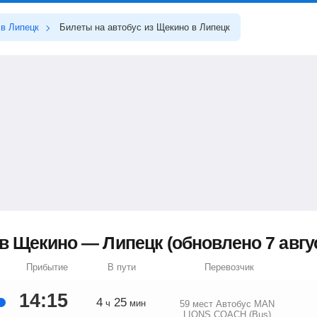
в Липецк
Билеты на автобус из Щекино в Липецк
в Щекино — Липецк (обновлено 7 авгус
Прибытие
В пути
Перевозчик
14:15
4
25
ч
мин
59 мест Автобус MAN
LIONS COACH (Bus)