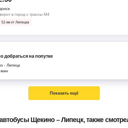
донск
ворот в город с трассы М4
52 км от Липецка
о добраться на попутке
но
-
Липецк
мин
Показать ещё
 автобусы Щекино – Липецк, также смотр