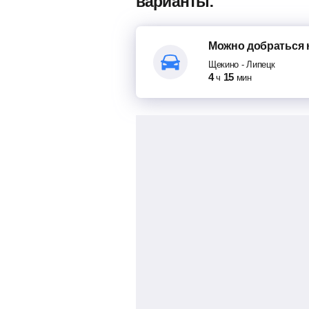
варианты:
Можно добраться
Щекино
-
Липецк
4
15
ч
мин