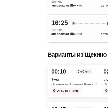
Щекино
автовокзал Щекино
авто
16:25
Щекино
автовокзал Щекино
авто
Варианты из Щекино 
00:10
0
2 ч 0 мин
Тула
За
Остановка "Стоянка Клевер"
Ос
21 км от Щекино