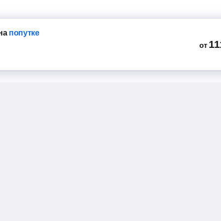
на
попутке
11
от