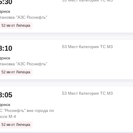
5:30
53 Мест Категория ТС М3
донск
тановка "АЗС Роснефть"
52 км от Липецка
8:10
53 Мест Категория ТС М3
донск
тановка "АЗС Роснефть"
52 км от Липецка
8:05
53 Мест Категория ТС М3
донск
С "Роснефть" вне города по
ассе М-4
52 км от Липецка