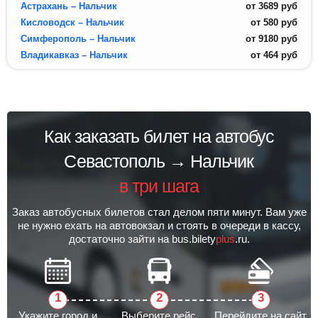
Астрахань – Нальчик
от
3689
руб
Кисловодск – Нальчик
от
580
руб
Симферополь – Нальчик
от
9180
руб
Владикавказ – Нальчик
от
464
руб
Как заказать билет на автобус
Севастополь → Нальчик
в три шага
Заказ автобусных билетов стал делом пяти минут. Вам уже
не нужно ехать на автовокзал и стоять в очереди в кассу,
достаточно зайти на bus.bilety
plus
.ru.
Укажите город и
Выберите рейс
Перейдите на сайт