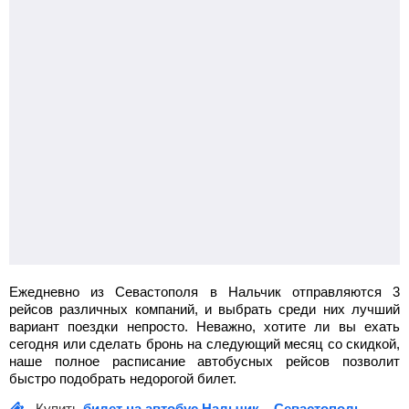
19:35
Краснодар
автовокзал Краснодар
05:30
Пятигорск
автовокзал Пятигорск
2996
руб.
от
Фольксваген_19м
Найти билет
Ежедневно из Севастополя в Нальчик отправляются 3
рейсов различных компаний, и выбрать среди них лучший
вариант поездки непросто. Неважно, хотите ли вы ехать
сегодня или сделать бронь на следующий месяц со скидкой,
наше полное расписание автобусных рейсов позволит
быстро подобрать недорогой билет.
Купить
билет на автобус Нальчик – Севастополь