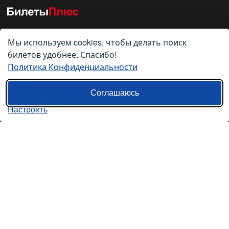
Мы используем cookies, чтобы делать поиск
О нас
билетов удобнее. Спасибо!
Политика Конфиденциальности
О компании
Контакты
Соглашаюсь
Политика конфиденциальности
Настроить
Пользовательское соглашение
Справочная информация
Возврат билетов на автобус
Наши сервисы
Авиабилеты
Ж/Д Билеты
Электрички