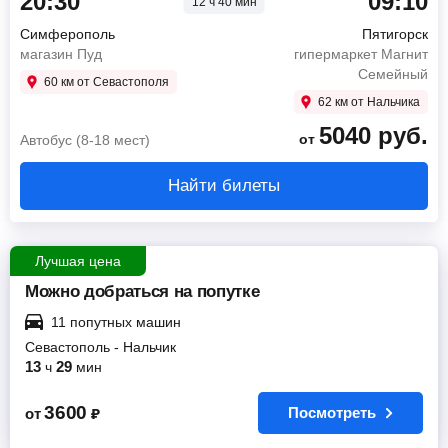
20:30
09:10
12 ч 40 мин
Симферополь
Пятигорск
магазин Пуд
гипермаркет Магнит
Семейный
60 км от Севастополя
62 км от Нальчика
5040
руб.
от
Автобус (8-18 мест)
Найти билеты
Лучшая цена
Можно добраться на попутке
11 попутных машин
Севастополь
-
Нальчик
13
29
ч
мин
3600
Посмотреть
от
₽