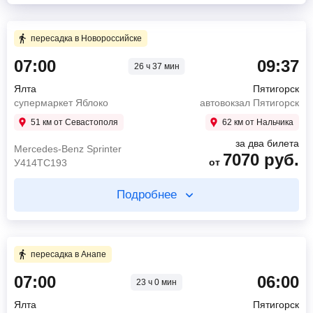
пересадка в Новороссийске
07:00
09:37
26 ч 37 мин
Ялта
Пятигорск
супермаркет Яблоко
автовокзал Пятигорск
51 км от Севастополя
62 км от Нальчика
за два билета
Mercedes-Benz Sprinter
7070
руб.
от
У414ТС193
Подробнее
Купите два билета отдельно
8 ч 0 мин в пути
пересадка в Анапе
07:00
06:00
23 ч 0 мин
07:00
Ялта
супермаркет Яблоко
Ялта
Пятигорск
15:00
Новороссийск