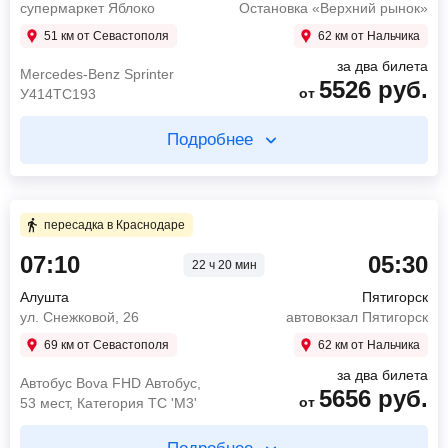
супермаркет Яблоко
Остановка «Верхний рынок»
ул. Мира, 3(кафе Вкусно и точка)
51 км от Севастополя
62 км от Нальчика
Mercedes-Benz Sprinter
2576
руб.
от
за два билета
У414ТС193
Mercedes-Benz Sprinter
5526
руб.
от
У414ТС193
Найти билет
Подробнее
пересадка в Новороссийске 6 ч 55 мин
Купите два билета отдельно
7 ч 6 мин в пути
11 ч 42 мин в пути
пересадка в Краснодаре
07:10
05:30
22 ч 20 мин
07:00
Ялта
21:55
Новороссийск
супермаркет Яблоко
Автовокзал
Алушта
Пятигорск
14:06
Анапа
09:37
Пятигорск
ул. Снежковой, 26
автовокзал Пятигорск
магазин Магнит(ш.Анапское, 14)
автовокзал Пятигорск
69 км от Севастополя
62 км от Нальчика
Mercedes-Benz Sprinter
4494
руб.
2240
руб.
от
от
Кинг Лонг_53м
за два билета
У414ТС193
Автобус Bova FHD Автобус,
5656
руб.
от
53 мест, Категория ТС 'М3'
Найти билет
Найти билет