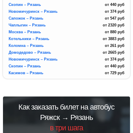
Скопин – Рязань
от
440
руб
Новомичуринск – Рязань
от
374
руб
Сапожок – Рязань
от
547
руб
Чаплыгин – Рязань
от
2320
руб
Москва – Рязань
от
880
руб
Котельники – Рязань
от
3883
руб
Коломна – Рязань
от
261
руб
Домодедово – Рязань
от
2665
руб
Новомичуринск – Рязань
от
374
руб
Скопин – Рязань
от
440
руб
Касимов – Рязань
от
729
руб
Как заказать билет на автобус
Ряжск → Рязань
в три шага