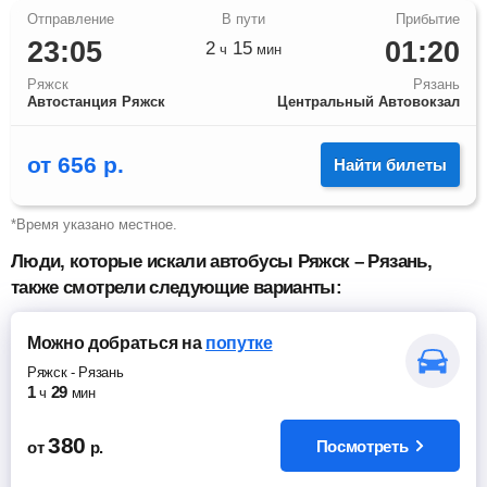
23:05
01:20
2
15
ч
мин
Ряжск
Рязань
Автостанция Ряжск
Центральный Автовокзал
от
656
р.
Найти билеты
*Время указано местное.
Люди, которые искали автобусы Ряжск – Рязань,
также смотрели следующие варианты:
Можно добраться
на
попутке
Ряжск
-
Рязань
1
29
ч
мин
380
Посмотреть
от
р.