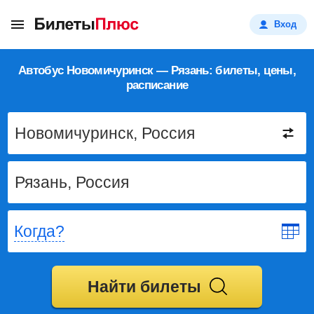
Вход
Автобус Новомичуринск — Рязань: билеты, цены,
расписание
Когда?
Найти билеты