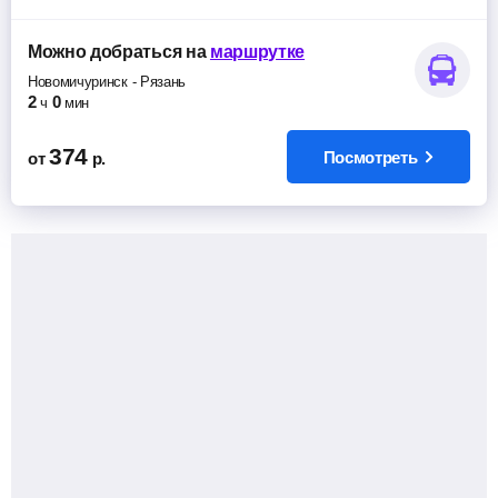
Можно добраться
на
маршрутке
Новомичуринск
-
Рязань
2
0
ч
мин
374
Посмотреть
от
р.