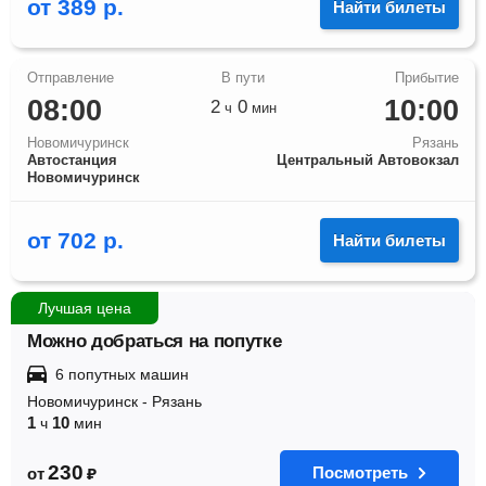
от
389
р.
Найти билеты
08:00
10:00
2
0
ч
мин
Новомичуринск
Рязань
Автостанция
Центральный Автовокзал
Новомичуринск
от
702
р.
Найти билеты
Лучшая цена
Можно добраться на попутке
6 попутных машин
Новомичуринск
-
Рязань
1
10
ч
мин
230
Посмотреть
от
₽