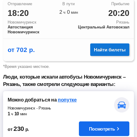
18:20
20:20
2
0
ч
мин
Новомичуринск
Рязань
Автостанция
Центральный Автовокзал
Новомичуринск
от
702
р.
Найти билеты
*Время указано местное.
Люди, которые искали автобусы Новомичуринск –
Рязань, также смотрели следующие варианты:
Можно добраться
на
попутке
Новомичуринск
-
Рязань
1
10
ч
мин
230
Посмотреть
от
р.