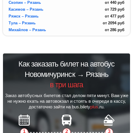
Скопин – Рязань
от
440
руб
Касимов – Рязань
от
729
руб
Ряжск – Рязань
от
477
руб
Тула – Рязань
от
2094
руб
Михайлов – Рязань
от
286
руб
Как заказать билет на автобус
Новомичуринск → Рязань
в три шага
Заказ автобусных билетов стал делом пяти минут. Вам уже
не нужно ехать на автовокзал и стоять в очереди в кассу,
достаточно зайти на bus.bilety
plus
.ru.