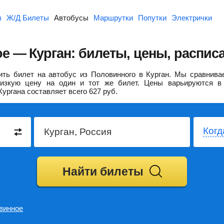
ы
Ж/Д Билеты
Автобусы
Маршрутки
Попутки
Электрички
е — Курган: билеты, цены, распис
ть билет на автобус из Половинного в Курган.
Мы сравнивае
изкую цену на один и тот же билет. Цены варьируются в 
Кургана составляет всего
627
руб.
Когд
Найти билеты
винное