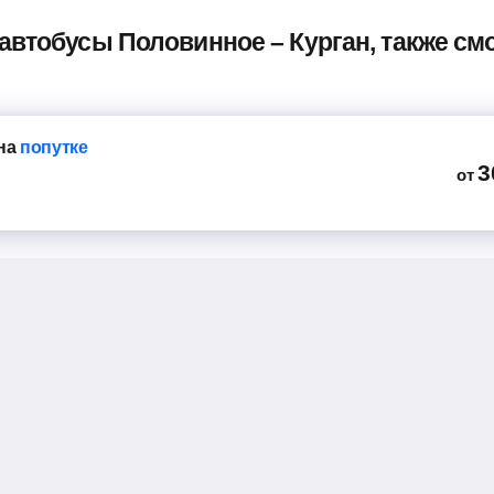
 автобусы Половинное – Курган, также с
на
попутке
3
от