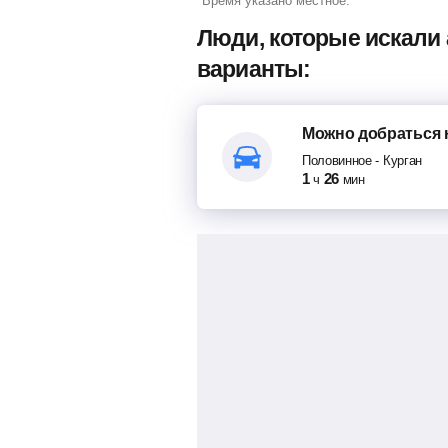
*Время указано местное.
Люди, которые искали
варианты:
Можно добраться
Половинное
-
Курган
1
26
ч
мин