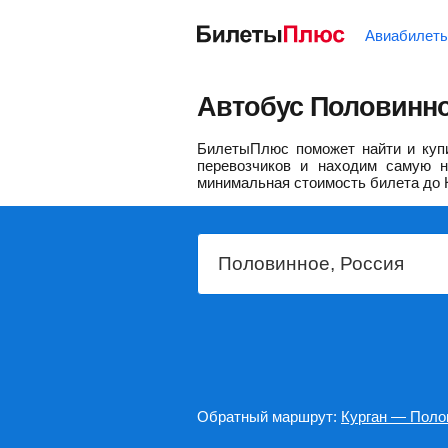
Авиабилет
Автобус Половинно
БилетыПлюс поможет найти и купи
перевозчиков и находим самую н
минимальная стоимость билета до 
Обратный маршрут:
Курган — Поло