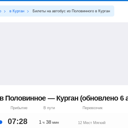
о
в Курган
Билеты на автобус из Половинного в Курган
 Половинное — Курган (обновлено 6 а
Прибытие
В пути
Перевозчик
07:28
1
38
ч
мин
12 Мест Мягкий