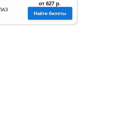
от
627
р.
 ПАЗ
Найти билеты