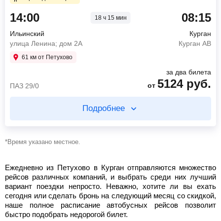
14:00
08:15
19:45
Пермь
18 ч 15 мин
12:25
Кудымкар
автовокзал Пермь
автовокзал Кудымкар
Ильинский
Курган
08:15
Курган
16:04
Пермь
улица Ленина; дом 2А
Курган АВ
Курган АВ
автовокзал Пермь
61 км от Петухово
4840
руб.
610
руб.
от
от
СЕТРА 49/0 Мест
за два билета
5124
руб.
от
ПАЗ 29/0
Найти билет
Найти билет
Подробнее
пересадка в Перми 3 ч 41 мин
Купите два билета отдельно
*Время указано местное.
12 ч 30 мин в пути
1 ч 14 мин в пути
Ежедневно из Петухово в Курган отправляются множество
19:45
Пермь
14:00
Ильинский
рейсов различных компаний, и выбрать среди них лучший
автовокзал Пермь
улица Ленина; дом 2А
вариант поездки непросто. Неважно, хотите ли вы ехать
08:15
Курган
15:14
Пермь
сегодня или сделать бронь на следующий месяц со скидкой,
Курган АВ
трасса 57К-0016
наше полное расписание автобусных рейсов позволит
быстро подобрать недорогой билет.
4840
руб.
284
руб.
от