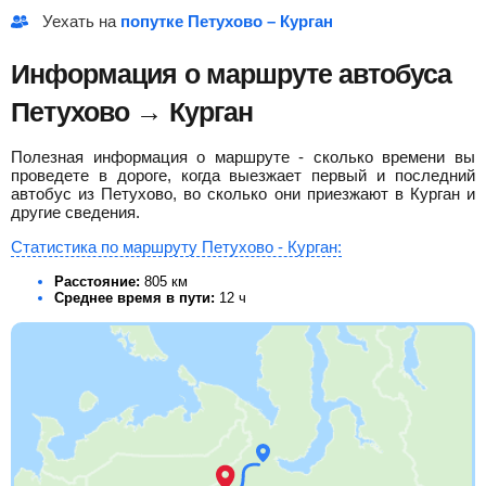
от
СЕТРА 49/0 Мест
ПАЗ 29/0
Уехать на
попутке Петухово – Курган
Найти билет
Найти билет
Информация о маршруте автобуса
Петухово → Курган
пересадка в Перми 4 ч 31 мин
Полезная информация о маршруте - сколько времени вы
12 ч 30 мин в пути
проведете в дороге, когда выезжает первый и последний
автобус из Петухово, во сколько они приезжают в Курган и
другие сведения.
19:45
Пермь
автовокзал Пермь
Статистика по маршруту Петухово - Курган:
08:15
Курган
Расстояние:
805 км
Курган АВ
Среднее время в пути:
12 ч
4840
руб.
от
СЕТРА 49/0 Мест
Найти билет