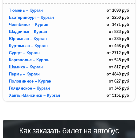
Тюмень – Курган
от
1090
руб
Екатеринбург – Курган
от
2250
руб
Челябинск – Курган
от
1471
руб
Шадринск – Курган
от
823
руб
Юргамыш – Курган
от
385
руб
Куртамыш – Курган
от
458
руб
Сургут – Курган
от
2712
руб
Каргаполье – Курган
от
545
руб
Шумиха – Курган
от
817
руб
Пермь – Курган
от
4840
руб
Половинное – Курган
от
627
руб
Глядянское – Курган
от
345
руб
Ханты-Мансийск – Курган
от
5151
руб
Как заказать билет на автобус