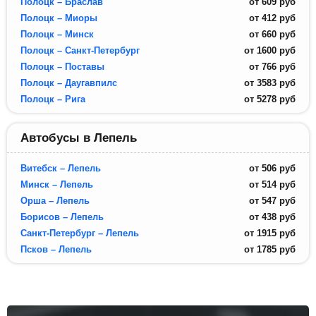
Полоцк – Браслав
от
609
руб
Полоцк – Миоры
от
412
руб
Полоцк – Минск
от
660
руб
Полоцк – Санкт-Петербург
от
1600
руб
Полоцк – Поставы
от
766
руб
Полоцк – Даугавпилс
от
3583
руб
Полоцк – Рига
от
5278
руб
Автобусы в Лепель
Витебск – Лепель
от
506
руб
Минск – Лепель
от
514
руб
Орша – Лепель
от
547
руб
Борисов – Лепель
от
438
руб
Санкт-Петербург – Лепель
от
1915
руб
Псков – Лепель
от
1785
руб