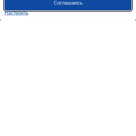
Соглашаюсь
Политика конфиденциальности
Настроить
Пользовательское соглашение
Справочная информация
Возврат билетов на автобус
Наши сервисы
Авиабилеты
Ж/Д Билеты
Электрички
Автобусы
Маршрутки
Попутки
Ссылки на наши соцсети