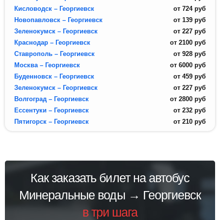
Кисловодск – Георгиевск
от
724
руб
Новопавловск – Георгиевск
от
139
руб
Зеленокумск – Георгиевск
от
227
руб
Краснодар – Георгиевск
от
2100
руб
Ставрополь – Георгиевск
от
928
руб
Москва – Георгиевск
от
6000
руб
Буденновск – Георгиевск
от
459
руб
Зеленокумск – Георгиевск
от
227
руб
Волгоград – Георгиевск
от
2800
руб
Ессентуки – Георгиевск
от
232
руб
Пятигорск – Георгиевск
от
210
руб
Как заказать билет на автобус
Минеральные воды → Георгиевск
в три шага