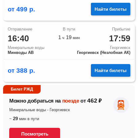
от
499
р.
Найти билеты
16:40
17:59
1
19
ч
мин
Минеральные воды
Георгиевск
Минводы АВ
Георгиевск (Незлобная АК)
от
388
р.
Найти билеты
Билет РЖД
462
Можно добраться на
поезде
от
₽
Минеральные воды
-
Георгиевск
29
~
мин
в пути
Посмотреть