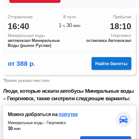
16:40
18:10
1
30
ч
мин
Минеральные воды
Георгиевск
автовокзал Минеральные
остановка Автовокзал
Воды (рынок Руслан)
от
388
р.
Найти билеты
*Время указано местное.
Люди, которые искали автобусы Минеральные воды
– Георгиевск, также смотрели следующие варианты:
Можно добраться
на
попутке
Минеральные воды
-
Георгиевск
30
мин