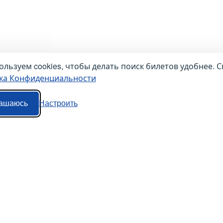
льзуем cookies, чтобы делать поиск билетов удобнее. С
ка Конфиденциальности
ашаюсь
Настроить
Наши сервисы
Авиабилеты
Маршрутки
Ж/Д Билеты
Попутки
Электрички