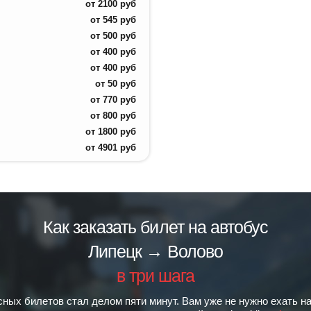
от
2100
руб
от
545
руб
от
500
руб
от
400
руб
от
400
руб
от
50
руб
от
770
руб
от
800
руб
от
1800
руб
от
4901
руб
Как заказать билет на автобус
Липецк → Волово
в три шага
сных билетов стал делом пяти минут. Вам уже не нужно ехать на