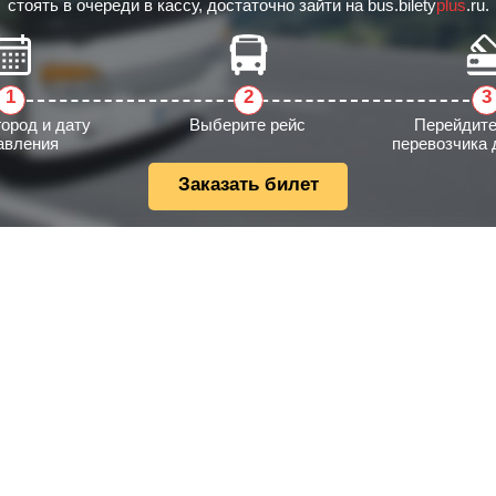
стоять в очереди в кассу, достаточно зайти на bus.bilety
plus
.ru.
город и дату
Выберите рейс
Перейдите
авления
перевозчика 
Заказать билет