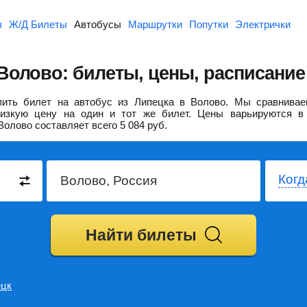
ы
Ж/Д Билеты
Автобусы
Маршрутки
Попутки
Электрички
Волово: билеты, цены, расписание
ить билет на автобус из Липецка в Волово.
Мы сравнивае
изкую цену на один и тот же билет. Цены варьируются в 
Волово составляет всего
5 084
руб.
Когд
Найти билеты
ецк