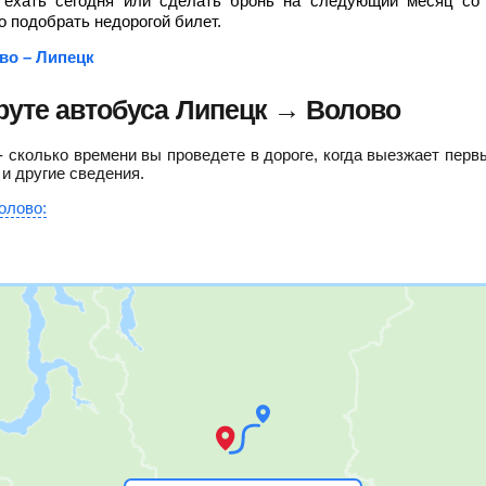
ы ехать сегодня или сделать бронь на следующий месяц со 
 подобрать недорогой билет.
во – Липецк
уте автобуса Липецк → Волово
сколько времени вы проведете в дороге, когда выезжает перв
 и другие сведения.
олово: