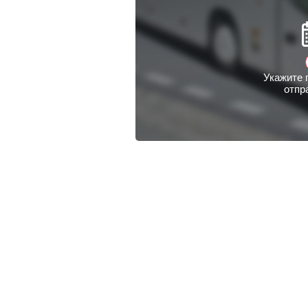
Укажите 
отпр