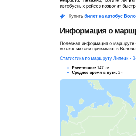
непросто. Неважно, хотите ли в
автобусных рейсов позволит быстро
Купить
билет на автобус Воло
Информация о маршр
Полезная информация о маршруте - 
во сколько они приезжают в Волово
Статистика по маршруту Липецк - В
Расстояние:
147 км
Среднее время в пути:
3 ч