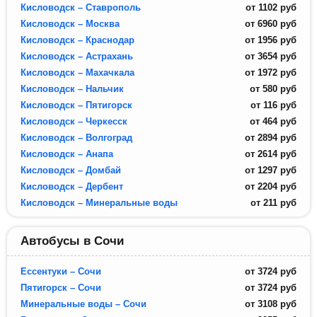
Кисловодск – Ставрополь
от
1102
руб
Кисловодск – Москва
от
6960
руб
Кисловодск – Краснодар
от
1956
руб
Кисловодск – Астрахань
от
3654
руб
Кисловодск – Махачкала
от
1972
руб
Кисловодск – Нальчик
от
580
руб
Кисловодск – Пятигорск
от
116
руб
Кисловодск – Черкесск
от
464
руб
Кисловодск – Волгоград
от
2894
руб
Кисловодск – Анапа
от
2614
руб
Кисловодск – Домбай
от
1297
руб
Кисловодск – Дербент
от
2204
руб
Кисловодск – Минеральные воды
от
211
руб
Автобусы в Сочи
Ессентуки – Сочи
от
3724
руб
Пятигорск – Сочи
от
3724
руб
Минеральные воды – Сочи
от
3108
руб