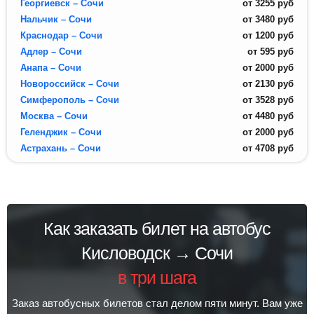
Георгиевск – Сочи
от
3255
руб
Нальчик – Сочи
от
3480
руб
Краснодар – Сочи
от
1200
руб
Адлер – Сочи
от
595
руб
Анапа – Сочи
от
2000
руб
Новороссийск – Сочи
от
2130
руб
Симферополь – Сочи
от
3528
руб
Москва – Сочи
от
4480
руб
Геленджик – Сочи
от
2000
руб
Астрахань – Сочи
от
4708
руб
Как заказать билет на автобус
Кисловодск → Сочи
в три шага
Заказ автобусных билетов стал делом пяти минут. Вам уже