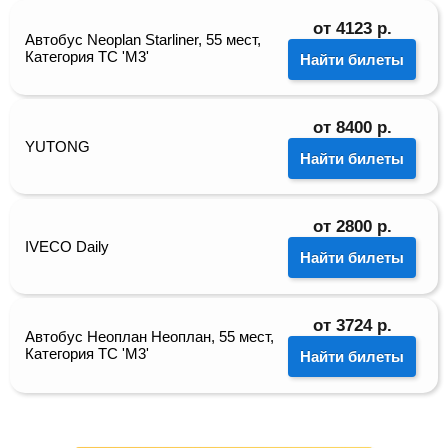
от
4123
р.
Автобус Neoplan Starliner, 55 мест,
Категория ТС 'М3'
Найти билеты
от
8400
р.
YUTONG
Найти билеты
от
2800
р.
IVECO Daily
Найти билеты
от
3724
р.
Автобус Неоплан Неоплан, 55 мест,
Категория ТС 'М3'
Найти билеты