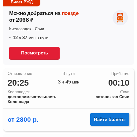
Билет РЖД
Можно добраться на
поезде
2068
от
₽
Кисловодск
-
Сочи
12
37
~
ч
мин
в пути
Посмотреть
20:25
00:10
3
45
ч
мин
Кисловодск
Сочи
достопримечательность
автовокзал Сочи
Колоннада
от
2800
р.
Найти билеты