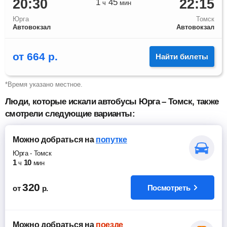
20:30
22:15
1
45
ч
мин
Юрга
Томск
Автовокзал
Автовокзал
от
664
р.
Найти билеты
*Время указано местное.
Люди, которые искали автобусы Юрга – Томск, также
смотрели следующие варианты:
Можно добраться
на
попутке
Юрга
-
Томск
1
10
ч
мин
320
Посмотреть
от
р.
Можно добраться
на
поезде