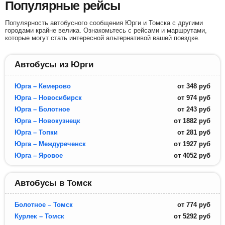
Популярные рейсы
Популярность автобусного сообщения Юрги и Томска с другими
городами крайне велика. Ознакомьтесь с рейсами и маршрутами,
которые могут стать интересной альтернативой вашей поездке.
Автобусы из Юрги
Юрга – Кемерово
от
348
руб
Юрга – Новосибирск
от
974
руб
Юрга – Болотное
от
243
руб
Юрга – Новокузнецк
от
1882
руб
Юрга – Топки
от
281
руб
Юрга – Междуреченск
от
1927
руб
Юрга – Яровое
от
4052
руб
Автобусы в Томск
Болотное – Томск
от
774
руб
Курлек – Томск
от
5292
руб