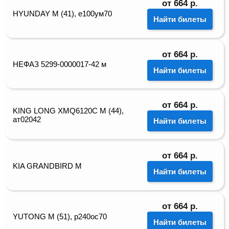
от
664
р.
HYUNDAY М (41), е100ум70
Найти билеты
от
664
р.
НЕФАЗ 5299-0000017-42 м
Найти билеты
от
664
р.
KING LONG XMQ6120C M (44),
ат02042
Найти билеты
от
664
р.
KIA GRANDBIRD М
Найти билеты
от
664
р.
YUTONG M (51), р240ос70
Найти билеты