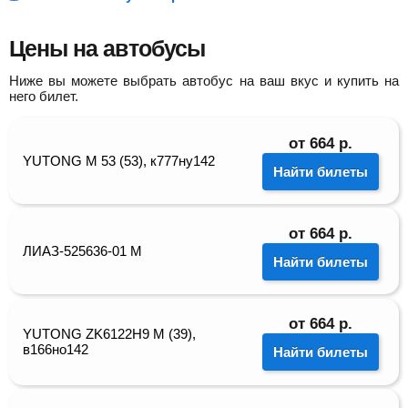
Цены на автобусы
Ниже вы можете выбрать автобус на ваш вкус и купить на
него билет.
от
664
р.
YUTONG M 53 (53), к777ну142
Найти билеты
от
664
р.
ЛИАЗ-525636-01 М
Найти билеты
от
664
р.
YUTONG ZK6122H9 M (39),
в166но142
Найти билеты