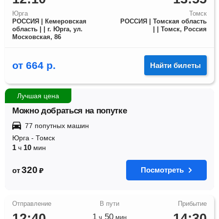
Юрга
Томск
РОССИЯ | Кемеровская
РОССИЯ | Томская область
область | | г. Юрга, ул.
| | Томск, Россия
Московская, 86
от
664
р.
Найти билеты
Лучшая цена
Можно добраться на попутке
77 попутных машин
Юрга
-
Томск
1
10
ч
мин
320
Посмотреть
от
₽
12:40
14:30
1
50
ч
мин