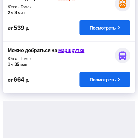
Юрга
-
Томск
2
8
ч
мин
539
Посмотреть
от
р.
Можно добраться
на
маршрутке
Юрга
-
Томск
1
35
ч
мин
664
Посмотреть
от
р.