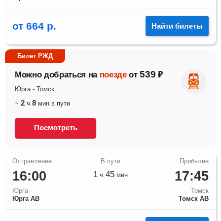
от
664
р.
Найти билеты
Билет РЖД
539
Можно добраться на
поезде
от
₽
Юрга
-
Томск
2
8
~
ч
мин
в пути
Посмотреть
16:00
17:45
1
45
ч
мин
Юрга
Томск
Юрга АВ
Томск АВ