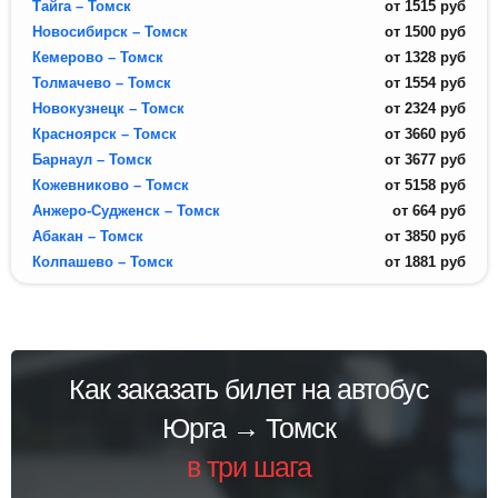
Тайга – Томск
от
1515
руб
Новосибирск – Томск
от
1500
руб
Кемерово – Томск
от
1328
руб
Толмачево – Томск
от
1554
руб
Новокузнецк – Томск
от
2324
руб
Красноярск – Томск
от
3660
руб
Барнаул – Томск
от
3677
руб
Кожевниково – Томск
от
5158
руб
Анжеро-Судженск – Томск
от
664
руб
Абакан – Томск
от
3850
руб
Колпашево – Томск
от
1881
руб
Как заказать билет на автобус
Юрга → Томск
в три шага