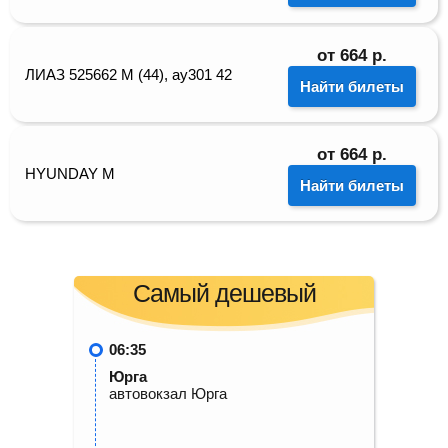
от
664
р.
ЛИАЗ 525662 М (44), ау301 42
Найти билеты
от
664
р.
HYUNDAY М
Найти билеты
Самый дешевый
06:35
Юрга
автовокзал Юрга