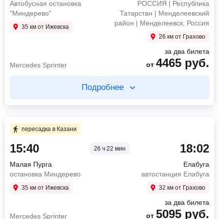
Автобусная остановка
РОССИЯ | Республика
Автовокзал Восточный
ПАЗ 4234-04 (30+20),
"Миндерево"
Татарстан | Менделеевский
760
руб.
от
х061ху18 30 Мест
район | Менделеевск, Россия
2971
руб.
35 км от Ижевска
от
Mercedes Sprinter
26 км от Грахово
Найти билет
за два билета
Найти билет
4465
руб.
от
Mercedes Sprinter
пересадка в Казани 3 ч 40 мин
Подробнее
4 ч 5 мин в пути
Купите два билета отдельно
5 ч 58 мин в пути
12:10
Казань
пересадка в Казани
ул. Аграрная, 8
15:40
18:02
16:15
Елабуга
26 ч 22 мин
03:32
Малая Пурга
трасса 16К-0809
Автобусная остановка "Миндерево"
Малая Пурга
Елабуга
08:30
Казань
1061
руб.
остановка Миндерево
автостанция Елабуга
от
Автовокзал Восточный
35 км от Ижевска
32 км от Грахово
2971
руб.
от
Mercedes Sprinter
Найти билет
за два билета
5095
руб.
от
Mercedes Sprinter