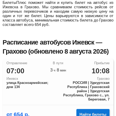
БилетыПлюс поможет найти и купить билет на автобус из
Ижевска в Грахово.
Мы сравниваем стоимость рейсов от
различных перевозчиков и находим самую низкую цену на
один и тот же билет. Цены варьируются в зависимости от
класса автобуса, минимальная стоимость билета до Грахово
составляет всего
654
руб.
Расписание автобусов Ижевск —
Грахово (обновлено 8 августа 2026)
07:00
10:08
3
8
ч
мин
Ижевск
Грахово
улица Красноармейская;
РОССИЯ | Удмуртская
дом 134
Республика | Граховский
район | Удмуртская
Республика, Грахово с., ул.
Береговая, 7
от
654
р.
Найти билеты