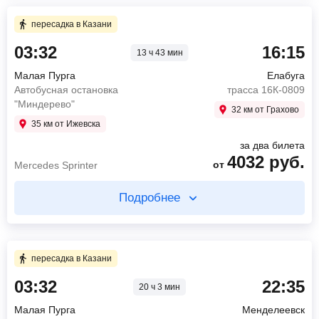
35 мин в пути
пересадка в Казани
03:32
16:15
13 ч 43 мин
03:00
Малая Пурга
Автобусная остановка "Миндерево"
Малая Пурга
Елабуга
03:35
Ижевск
Автобусная остановка
трасса 16К-0809
Автостанция Южная
"Миндерево"
32 км от Грахово
875
руб.
35 км от Ижевска
от
Mercedes Sprinter
за два билета
4032
руб.
Найти билет
от
Mercedes Sprinter
Подробнее
пересадка в Ижевске 3 ч 25 мин
Купите два билета отдельно
2 ч 23 мин в пути
5 ч 58 мин в пути
пересадка в Казани
07:00
Ижевск
03:32
22:35
автовокзал Центральный
20 ч 3 мин
03:32
Малая Пурга
09:23
Алнаши
Автобусная остановка "Миндерево"
Малая Пурга
Менделеевск
остановка Поворот на Алнаши
08:30
Казань