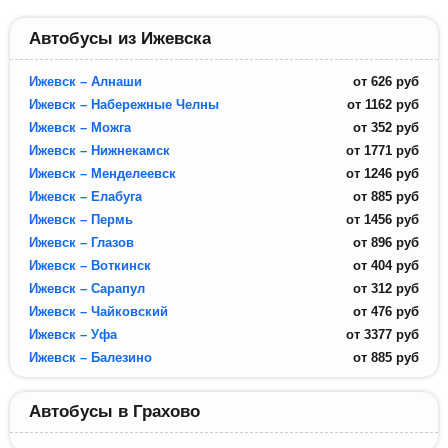
Автобусы из Ижевска
Ижевск – Алнаши
от
626
руб
Ижевск – Набережные Челны
от
1162
руб
Ижевск – Можга
от
352
руб
Ижевск – Нижнекамск
от
1771
руб
Ижевск – Менделеевск
от
1246
руб
Ижевск – Елабуга
от
885
руб
Ижевск – Пермь
от
1456
руб
Ижевск – Глазов
от
896
руб
Ижевск – Воткинск
от
404
руб
Ижевск – Сарапул
от
312
руб
Ижевск – Чайковский
от
476
руб
Ижевск – Уфа
от
3377
руб
Ижевск – Балезино
от
885
руб
Автобусы в Грахово