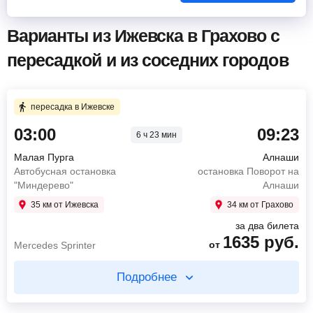
Варианты из Ижевска в Грахово с
пересадкой и из соседних городов
пересадка в Ижевске
03:00
09:23
6 ч 23 мин
Малая Пурга
Алнаши
Автобусная остановка
остановка Поворот на
"Миндерево"
Алнаши
35 км от Ижевска
34 км от Грахово
за два билета
1635
руб.
от
Mercedes Sprinter
Подробнее
Купите два билета отдельно