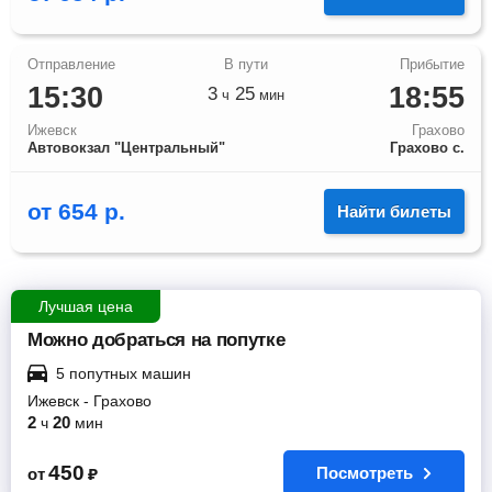
15:30
18:55
3
25
ч
мин
Ижевск
Грахово
Автовокзал "Центральный"
Грахово с.
от
654
р.
Найти билеты
Лучшая цена
Можно добраться на попутке
5 попутных машин
Ижевск
-
Грахово
2
20
ч
мин
450
Посмотреть
от
₽