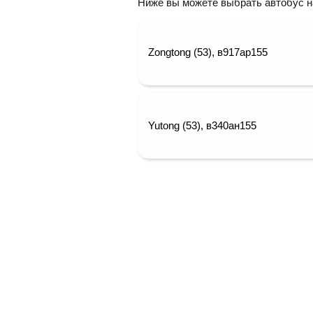
Ниже вы можете выбрать автобус на 
Zongtong (53), в917ар155
Yutong (53), в340ан155