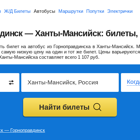
ы
Ж/Д Билеты
Автобусы
Маршрутки
Попутки
Электрички
динск — Ханты-Мансийск: билеты,
ь билет на автобус из Горноправдинска в Ханты-Мансийск.
М
самую низкую цену на один и тот же билет. Цены варьируются
Ханты-Мансийска составляет всего
1 107
руб.
Когд
Найти билеты
к — Горноправдинск