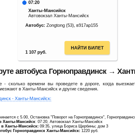
07:20
Ханты-Мансийск
Автовокзал Ханты-Мансийск
Автобус:
Zongtong (53), в917ар155
НАЙТИ БИЛЕТ
1 107
руб.
уте автобуса Горноправдинск → Хан
 - сколько времени вы проведете в дороге, когда выезжае
риезжают в Ханты-Мансийск и другие сведения.
динск - Ханты-Мансийск:
инается с 5.00, Остановка "Поворот на Горноправдинск", Горноправдинс
в Ханты-Мансийск
: 07:20, Автовокзал Ханты-Мансийск
 в Ханты-Мансийск:
09:35, улица Бориса Щербины; дом 3
втобус Горноправдинск Ханты-Мансийск:
1220
руб.