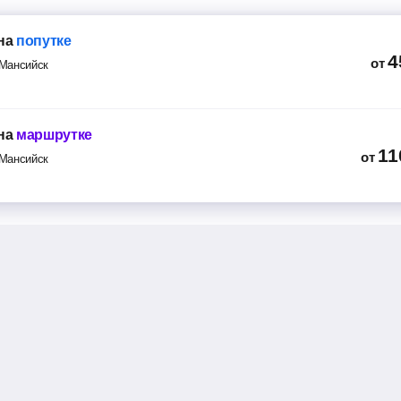
на
попутке
4
от
Мансийск
на
маршрутке
11
от
Мансийск