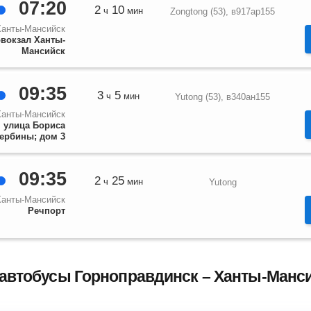
07:20
2
10
ч
мин
Zongtong (53), в917ар155
Ханты-Мансийск
вокзал Ханты-
Мансийск
09:35
3
5
ч
мин
Yutong (53), в340ан155
Ханты-Мансийск
улица Бориса
ербины; дом 3
09:35
2
25
ч
мин
Yutong
Ханты-Мансийск
Речпорт
автобусы Горноправдинск – Ханты-Манси