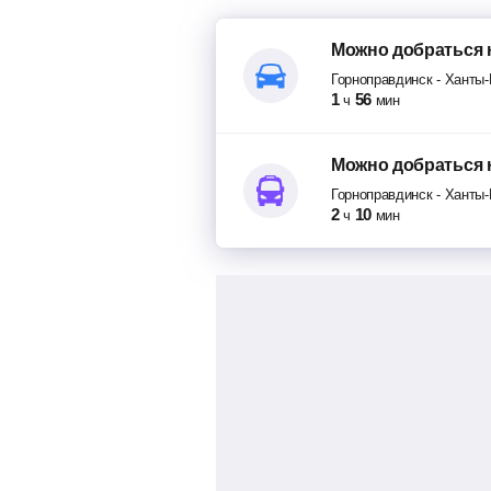
Можно добраться
Горноправдинск
-
Ханты-
1
56
ч
мин
Можно добраться
Горноправдинск
-
Ханты-
2
10
ч
мин