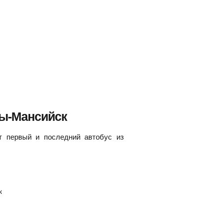
ты-Мансийск
т первый и последний автобус из
к