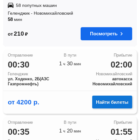
58 попутных машин
Геленджик
-
Новомихайловский
58
мин
210
Посмотреть
от
₽
00:30
02:00
1
30
ч
мин
Геленджик
Новомихайловский
ул. Ходенко, 2Б(АЗС
автокасса
Газпромнефть)
Новомихайловский
от
4200
р.
Найти билеты
00:35
01:55
1
20
ч
мин