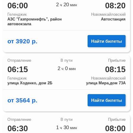
06:00
08:20
2
20
ч
мин
Геленджик
Новомихайловский
АЗС "Газпромнефть", район
Автостанция
автовокзала
от
3920
р.
Найти билеты
06:15
08:15
2
0
ч
мин
Геленджик
Новомихайловский
улица Ходенко, дом 2Б
улица Мира,дом 73А
от
3564
р.
Найти билеты
06:30
08:00
1
30
ч
мин