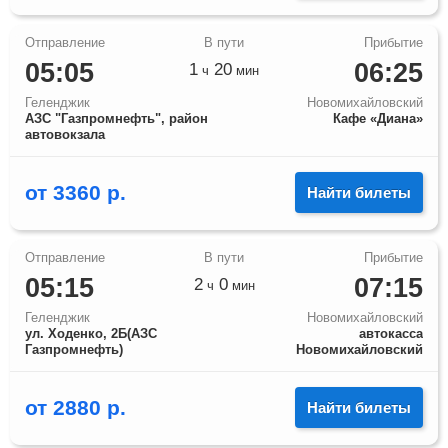
05:05
06:25
1
20
ч
мин
Геленджик
Новомихайловский
АЗС "Газпромнефть", район
Кафе «Диана»
автовокзала
от
3360
р.
Найти билеты
05:15
07:15
2
0
ч
мин
Геленджик
Новомихайловский
ул. Ходенко, 2Б(АЗС
автокасса
Газпромнефть)
Новомихайловский
от
2880
р.
Найти билеты