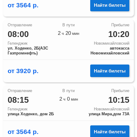
от
3564
р.
Найти билеты
08:00
10:20
2
20
ч
мин
Геленджик
Новомихайловский
ул. Ходенко, 2Б(АЗС
автокасса
Газпромнефть)
Новомихайловский
от
3920
р.
Найти билеты
08:15
10:15
2
0
ч
мин
Геленджик
Новомихайловский
улица Ходенко, дом 2Б
улица Мира,дом 73А
от
3564
р.
Найти билеты