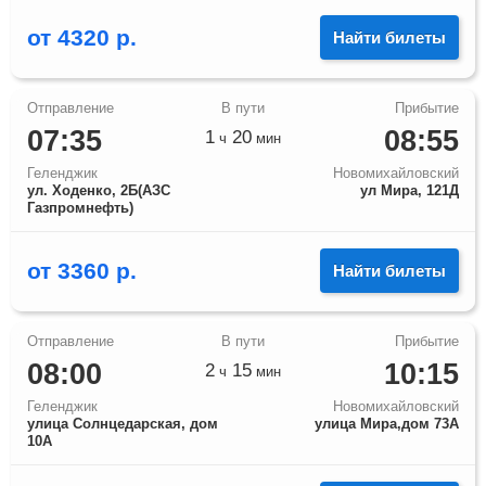
от
4320
р.
Найти билеты
07:35
08:55
1
20
ч
мин
Геленджик
Новомихайловский
ул. Ходенко, 2Б(АЗС
ул Мира, 121Д
Газпромнефть)
от
3360
р.
Найти билеты
08:00
10:15
2
15
ч
мин
Геленджик
Новомихайловский
улица Солнцедарская, дом
улица Мира,дом 73А
10А