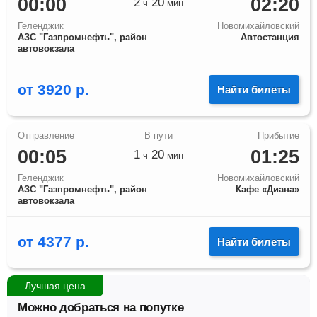
00:00
02:20
2
20
ч
мин
Геленджик
Новомихайловский
АЗС "Газпромнефть", район
Автостанция
автовокзала
от
3920
р.
Найти билеты
00:05
01:25
1
20
ч
мин
Геленджик
Новомихайловский
АЗС "Газпромнефть", район
Кафе «Диана»
автовокзала
от
4377
р.
Найти билеты
Лучшая цена
Можно добраться на попутке