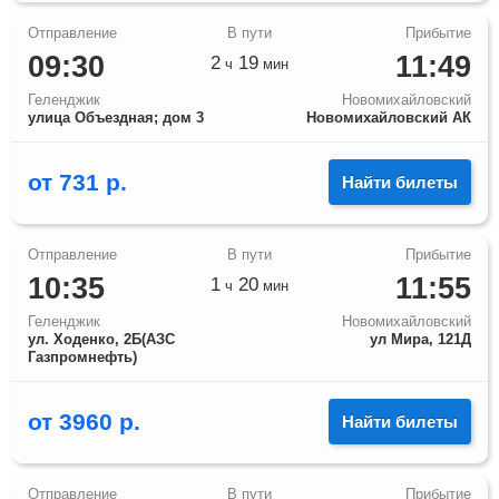
09:30
11:49
2
19
ч
мин
Геленджик
Новомихайловский
улица Объездная; дом 3
Новомихайловский АК
от
731
р.
Найти билеты
10:35
11:55
1
20
ч
мин
Геленджик
Новомихайловский
ул. Ходенко, 2Б(АЗС
ул Мира, 121Д
Газпромнефть)
от
3960
р.
Найти билеты