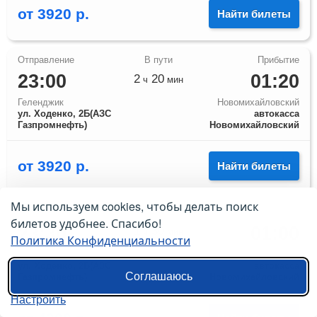
от
3920
р.
Найти билеты
23:00
01:20
2
20
ч
мин
Геленджик
Новомихайловский
ул. Ходенко, 2Б(АЗС
автокасса
Газпромнефть)
Новомихайловский
от
3920
р.
Найти билеты
Мы используем cookies, чтобы делать поиск
билетов удобнее. Спасибо!
23:30
01:00
1
30
ч
мин
Политика Конфиденциальности
Геленджик
Новомихайловский
ул. Ходенко, 2Б(АЗС
автокасса
Соглашаюсь
Газпромнефть)
Новомихайловский
Настроить