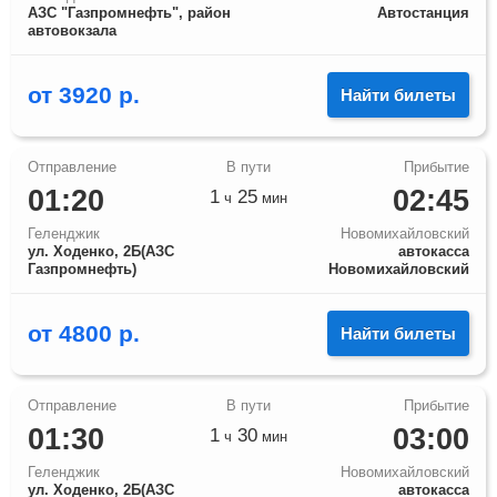
АЗС "Газпромнефть", район
Автостанция
автовокзала
от
3920
р.
Найти билеты
01:20
02:45
1
25
ч
мин
Геленджик
Новомихайловский
ул. Ходенко, 2Б(АЗС
автокасса
Газпромнефть)
Новомихайловский
от
4800
р.
Найти билеты
01:30
03:00
1
30
ч
мин
Геленджик
Новомихайловский
ул. Ходенко, 2Б(АЗС
автокасса