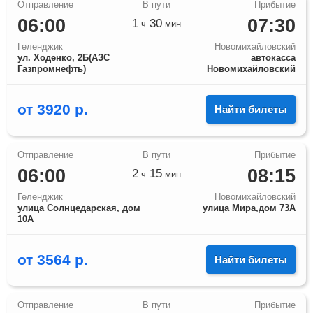
06:00
07:30
1
30
ч
мин
Геленджик
Новомихайловский
ул. Ходенко, 2Б(АЗС
автокасса
Газпромнефть)
Новомихайловский
от
3920
р.
Найти билеты
06:00
08:15
2
15
ч
мин
Геленджик
Новомихайловский
улица Солнцедарская, дом
улица Мира,дом 73А
10А
от
3564
р.
Найти билеты