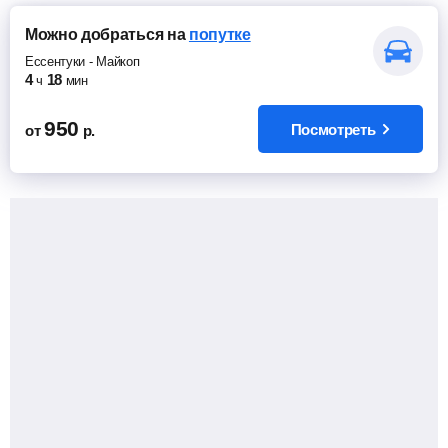
Можно добраться
на
попутке
Ессентуки
-
Майкоп
4
18
ч
мин
950
Посмотреть
от
р.