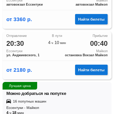
Ессентуки
Майкоп
автовокзал Ессентуки
автовокзал Майкоп
от
3360
р.
Найти билеты
20:30
00:40
4
10
ч
мин
Ессентуки
Майкоп
ул. Анджиевского, 1
остановка Вокзал Майкоп
от
2180
р.
Найти билеты
Лучшая цена
Можно добраться на попутке
16 попутных машин
Ессентуки
-
Майкоп
4
18
ч
мин