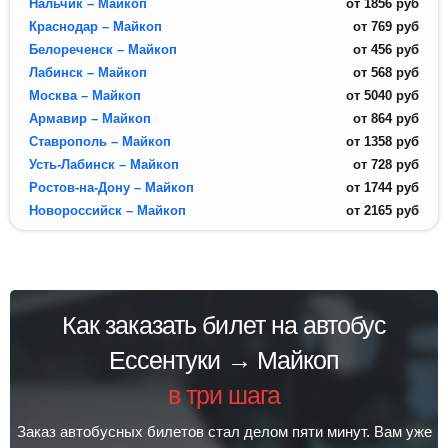
Нальчик – Майкоп
от
1856
руб
Краснодар – Майкоп
от
769
руб
Белореченск – Майкоп
от
456
руб
Лабинск – Майкоп
от
568
руб
Москва – Майкоп
от
5040
руб
Армавир – Майкоп
от
864
руб
Ставрополь – Майкоп
от
1358
руб
Усть-Лабинск – Майкоп
от
728
руб
Ростов-на-Дону – Майкоп
от
1744
руб
Новороссийск – Майкоп
от
2165
руб
Как заказать билет на автобус
Ессентуки → Майкоп
в три шага
Заказ автобусных билетов стал делом пяти минут. Вам уже