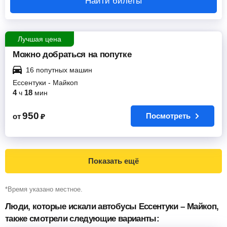
Найти билеты
Лучшая цена
Можно добраться на попутке
16 попутных машин
Ессентуки
-
Майкоп
4
18
ч
мин
950
Посмотреть
от
₽
Показать ещё
*Время указано местное.
Люди, которые искали автобусы Ессентуки – Майкоп,
также смотрели следующие варианты: