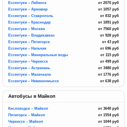
Ессентуки – Лабинск
от
2070
руб
Ессентуки – Армавир
от
1057
руб
Ессентуки – Ставрополь
от
832
руб
Ессентуки – Краснодар
от
1891
руб
Ессентуки – Москва
от
7560
руб
Ессентуки – Владикавказ
от
928
руб
Ессентуки – Пятигорск
от
43
руб
Ессентуки – Нальчик
от
696
руб
Ессентуки – Минеральные воды
от
115
руб
Ессентуки – Черкесск
от
499
руб
Ессентуки – Астрахань
от
3480
руб
Ессентуки – Махачкала
от
1776
руб
Ессентуки – Невинномысск
от
638
руб
Автобусы в Майкоп
Кисловодск – Майкоп
от
3640
руб
Пятигорск – Майкоп
от
1554
руб
Черкесск – Майкоп
от
1044
руб