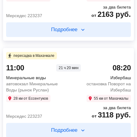
Найти билет
за два билета
2163
руб.
Найти билет
от
Мерседес 223237
Подробнее
пересадка в Махачкале 15 ч 32 мин
Купите два билета отдельно
30 мин в пути
6 ч 30 мин в пути
пересадка в Махачкале
11:30
Махачкала
11:00
08:20
пр. И. Шамиля, д. 78
21 ч 20 мин
11:00
Минеральные воды
12:00
Каспийск
автовокзал Минеральные Воды (рынок Руслан)
Минеральные воды
Избербаш
Аэропорт Махачкала (Уйташ), д. 1
17:30
Махачкала
автовокзал Минеральные
остановка Поворот на
автовокзал Северный
165
руб.
Воды (рынок Руслан)
Избербаш
от
1998
руб.
28 км от Ессентуков
55 км от Махачкалы
от
Мерседес 223237
Найти билет
за два билета
3118
руб.
Найти билет
от
Мерседес 223237
Подробнее
пересадка в Махачкале 18 ч 0 мин