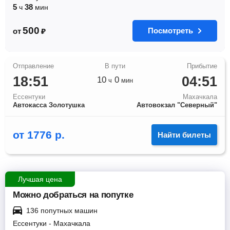
5
38
ч
мин
500
Посмотреть
от
₽
18:51
04:51
10
0
ч
мин
Ессентуки
Махачкала
Автокасса Золотушка
Автовокзал "Северный"
от
1776
р.
Найти билеты
Лучшая цена
Можно добраться на попутке
136 попутных машин
Ессентуки
-
Махачкала