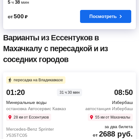
5
38
ч
мин
500
Посмотреть
от
₽
Варианты из Ессентуков в
Махачкалу с пересадкой и из
соседних городов
пересадка на Владикавказе
01:20
08:50
31 ч 30 мин
Минеральные воды
Избербаш
остановка Автосервис Кавказ
автостанция Избербаш
28 км от Ессентуков
55 км от Махачкалы
за два билета
Mercedes-Benz Sprinter
2688
руб.
от
У535ТС05