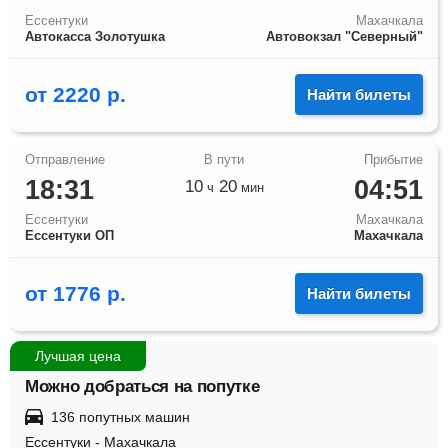
Ессентуки
Махачкала
Автокасса Золотушка
Автовокзал "Северный"
от
2220
р.
Найти билеты
18:31
04:51
10
20
ч
мин
Ессентуки
Махачкала
Ессентуки ОП
Махачкала
от
1776
р.
Найти билеты
Лучшая цена
Можно добраться на попутке
136 попутных машин
Ессентуки
-
Махачкала