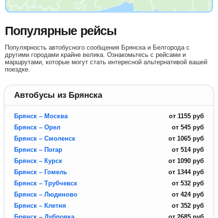
Популярные рейсы
Популярность автобусного сообщения Брянска и Белгорода с
другими городами крайне велика. Ознакомьтесь с рейсами и
маршрутами, которые могут стать интересной альтернативой вашей
поездке.
Автобусы из Брянска
Брянск – Москва
от
1155
руб
Брянск – Орел
от
545
руб
Брянск – Смоленск
от
1065
руб
Брянск – Погар
от
514
руб
Брянск – Курск
от
1090
руб
Брянск – Гомель
от
1344
руб
Брянск – Трубчевск
от
532
руб
Брянск – Людиново
от
424
руб
Брянск – Клетня
от
352
руб
Брянск – Дубровка
от
2685
руб