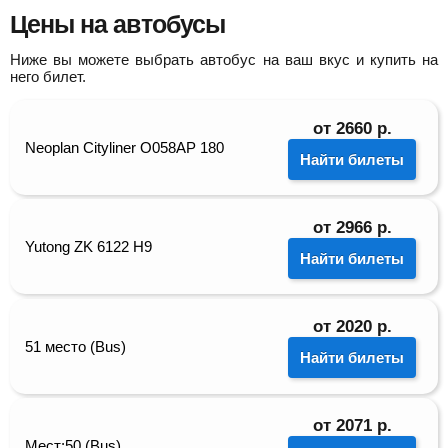
Цены на автобусы
Ниже вы можете выбрать автобус на ваш вкус и купить на
него билет.
от
2660
р.
Neoplan Cityliner О058АР 180
Найти билеты
от
2966
р.
Yutong ZK 6122 H9
Найти билеты
от
2020
р.
51 место (Bus)
Найти билеты
от
2071
р.
Мест:50 (Bus)