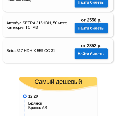
Найти билеты
от
2558
р.
Автобус SETRA 315HDH, 50 мест,
Категория ТС 'М3'
Найти билеты
от
2352
р.
Setra 317 НDН Х 559 СС 31
Найти билеты
Самый дешевый
12:20
Брянск
Брянск АВ