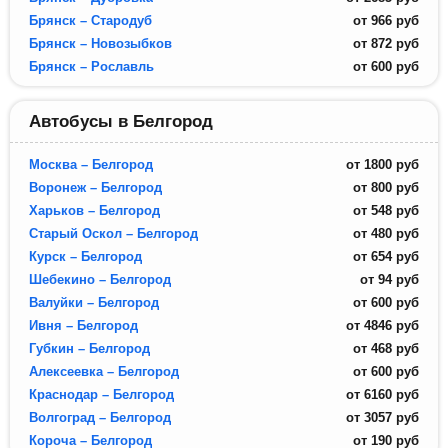
Брянск – Стародуб
от
966
руб
Брянск – Новозыбков
от
872
руб
Брянск – Рославль
от
600
руб
Автобусы в Белгород
Москва – Белгород
от
1800
руб
Воронеж – Белгород
от
800
руб
Харьков – Белгород
от
548
руб
Старый Оскол – Белгород
от
480
руб
Курск – Белгород
от
654
руб
Шебекино – Белгород
от
94
руб
Валуйки – Белгород
от
600
руб
Ивня – Белгород
от
4846
руб
Губкин – Белгород
от
468
руб
Алексеевка – Белгород
от
600
руб
Краснодар – Белгород
от
6160
руб
Волгоград – Белгород
от
3057
руб
Короча – Белгород
от
190
руб