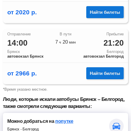
от
2020
р.
Найти билеты
14:00
21:20
7
20
ч
мин
Брянск
Белгород
автовокзал Брянск
автовокзал Белгород
от
2966
р.
Найти билеты
*Время указано местное.
Люди, которые искали автобусы Брянск – Белгород,
также смотрели следующие варианты:
Можно добраться
на
попутке
Брянск
-
Белгород