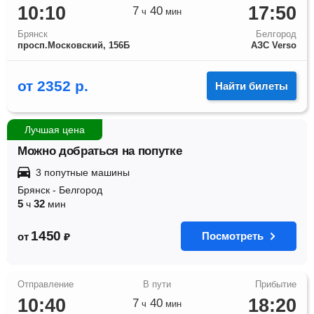
10:10
17:50
7
40
ч
мин
Брянск
Белгород
просп.Московский, 156Б
АЗС Verso
от
2352
р.
Найти билеты
Лучшая цена
Можно добраться на попутке
3 попутные машины
Брянск
-
Белгород
5
32
ч
мин
1450
Посмотреть
от
₽
10:40
18:20
7
40
ч
мин