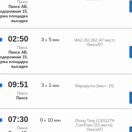
Пинск
Пинск АВ,
одорожная 15,
рма площадка
высадки
02:50
3
5
ч
мин
MAZ-251.062 (47 мест)
ПинскАП
Пинск
Пинск АВ,
одорожная 15,
рма площадка
высадки
09:51
3
1
ч
мин
Маршрутка (мест: 15)
Пинск
Пинск
07:30
0
10
ч
мин
Zhong Tong LCK6127H
ComPass (53 места)
Пинск
ПинскАП