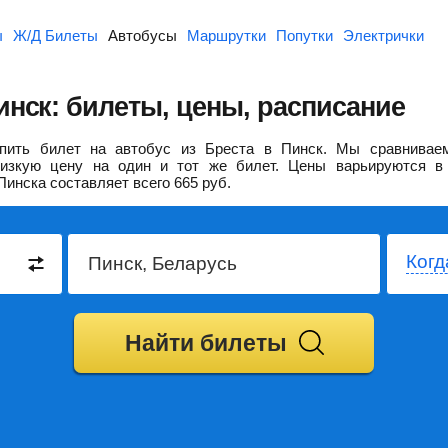
ы
Ж/Д Билеты
Автобусы
Маршрутки
Попутки
Электрички
инск: билеты, цены, расписание
пить билет на автобус из Бреста в Пинск.
Мы сравниваем
изкую цену на один и тот же билет. Цены варьируются в 
Пинска составляет всего
665
руб.
Когд
Найти билеты