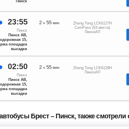
Пинск
23:55
2
55
ч
мин
Zhong Tong LCK6127H
ComPass (53 места)
Пинск
ПинскАП
Пинск АВ,
одорожная 15,
рма площадка
высадки
02:50
2
55
ч
мин
Zhong Tong LCK6129H
ПинскАП
Пинск
Пинск АВ,
одорожная 15,
рма площадка
высадки
автобусы Брест – Пинск, также смотрел