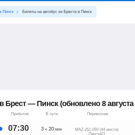
в Пинск
Билеты на автобус из Бреста в Пинск
 Брест — Пинск (обновлено 8 августа 
Прибытие
В пути
Перевозчик
07:30
3
20
ч
мин
MAZ-251.050 (44 места)
ПинскАП