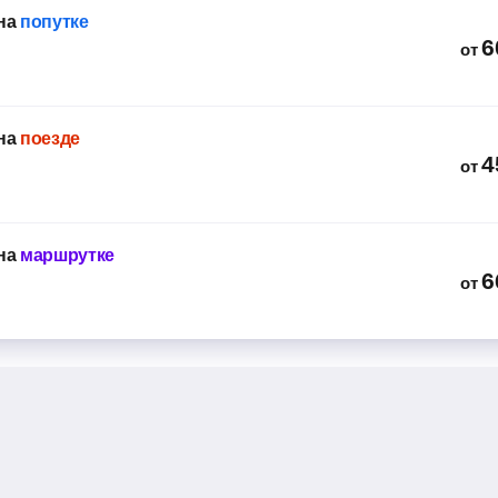
на
попутке
6
от
на
поезде
4
от
на
маршрутке
6
от