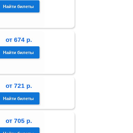
Найти билеты
от
674
р.
Найти билеты
от
721
р.
Найти билеты
от
705
р.