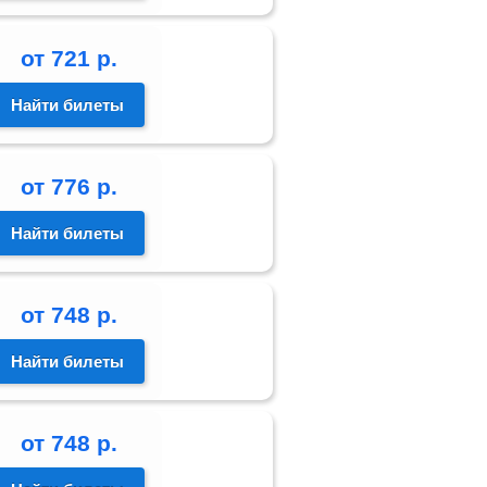
от
721
р.
Найти билеты
от
776
р.
Найти билеты
от
748
р.
Найти билеты
от
748
р.