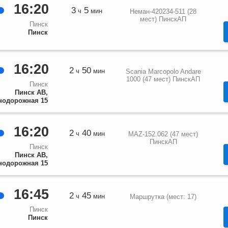
16:20
3
5
ч
мин
Неман-420234-511 (28
мест) ПинскАП
Пинск
Пинск
16:20
2
50
ч
мин
Scania Marcopolo Andare
1000 (47 мест) ПинскАП
Пинск
Пинск АВ,
нодорожная 15
16:20
2
40
ч
мин
MAZ-152.062 (47 мест)
ПинскАП
Пинск
Пинск АВ,
нодорожная 15
16:45
2
45
ч
мин
Маршрутка (мест: 17)
Пинск
Пинск