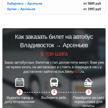
Хабаровск – Арсеньев
от
5809
руб
Артем – Арсеньев
от
1993
руб
Как заказать билет на автобус
Владивосток → Арсеньев
в три шага
Заказ автобусных билетов стал делом пяти минут. Вам уже
не нужно ехать на автовокзал и стоять в очереди в кассу,
достаточно зайти на bus.bilety
plus
.ru.
Укажите город и
Выберите рейс
Перейдите на сайт
дату отправления
перевозчика для
оплаты