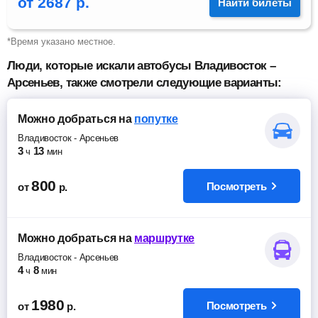
от
2687
р.
Найти билеты
*Время указано местное.
Люди, которые искали автобусы Владивосток –
Арсеньев, также смотрели следующие варианты:
Можно добраться
на
попутке
Владивосток
-
Арсеньев
3
13
ч
мин
800
Посмотреть
от
р.
Можно добраться
на
маршрутке
Владивосток
-
Арсеньев
4
8
ч
мин
1980
Посмотреть
от
р.