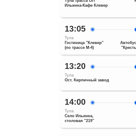
Тула трасса ОП
Ильинка-Кафе Клевер
13:05
Тула
Гостиница "Клевер"
Автобус
(по трассе М-4)
"Крест
13:20
Тула
Ост. Кирпичный завод
14:00
Тула
Село Ильинка,
столовая "219"