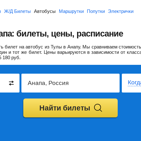
ы
Ж/Д Билеты
Автобусы
Маршрутки
Попутки
Электрички
апа: билеты, цены, расписание
 билет на автобус из Тулы в Анапу.
Мы сравниваем стоимость
дин и тот же билет. Цены варьируются в зависимости от класс
5 180
руб.
Когд
Найти билеты