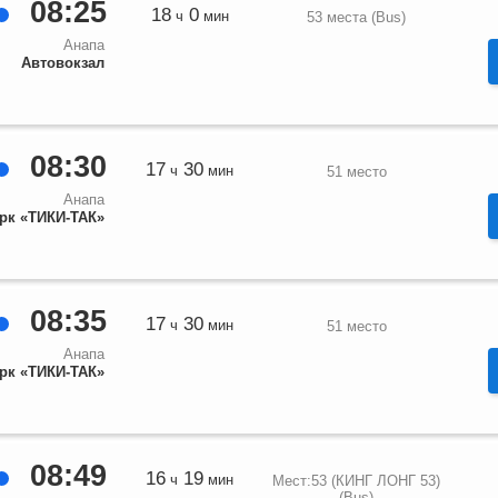
08:25
18
0
ч
мин
53 места (Bus)
Анапа
Автовокзал
08:30
17
30
ч
мин
51 место
Анапа
рк «ТИКИ-ТАК»
08:35
17
30
ч
мин
51 место
Анапа
рк «ТИКИ-ТАК»
08:49
16
19
ч
мин
Мест:53 (КИНГ ЛОНГ 53)
(Bus)