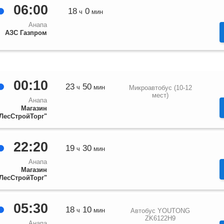
06:00
18
0
ч
мин
Анапа
АЗС Газпром
00:10
23
50
ч
мин
Микроавтобус (10-12
мест)
Анапа
Магазин
ЛесСтройТорг"
22:20
19
30
ч
мин
Анапа
Магазин
ЛесСтройТорг"
05:30
18
10
ч
мин
Автобус YOUTONG
ZK6122H9
Анапа