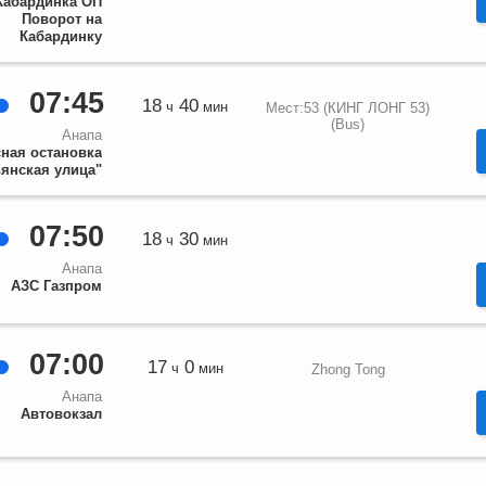
Кабардинка ОП
Поворот на
Кабардинку
07:45
18
40
ч
мин
Мест:53 (КИНГ ЛОНГ 53)
(Bus)
Анапа
ная остановка
ьянская улица"
07:50
18
30
ч
мин
Анапа
АЗС Газпром
07:00
17
0
ч
мин
Zhong Tong
Анапа
Автовокзал