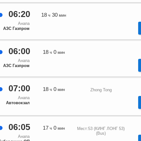
06:20
18
30
ч
мин
Анапа
АЗС Газпром
06:00
18
0
ч
мин
Анапа
АЗС Газпром
07:00
18
0
ч
мин
Zhong Tong
Анапа
Автовокзал
06:05
17
0
ч
мин
Мест:53 (КИНГ ЛОНГ 53)
(Bus)
Анапа