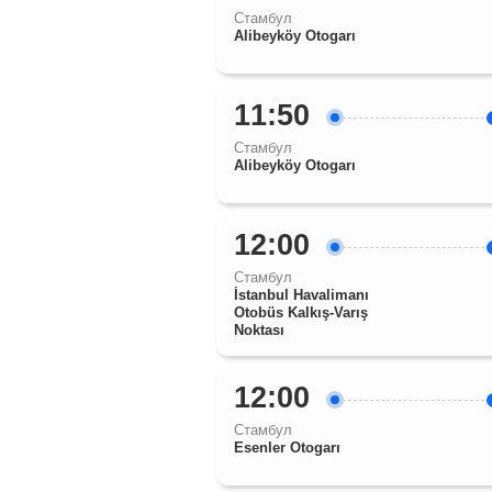
Стамбул
Alibeyköy Otogarı
11:50
Стамбул
Alibeyköy Otogarı
12:00
Стамбул
İstanbul Havalimanı
Otobüs Kalkış-Varış
Noktası
12:00
Стамбул
Esenler Otogarı