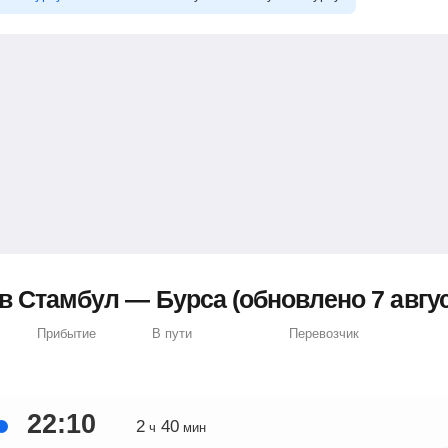
в Стамбул — Бурса (обновлено 7 авгус
Прибытие
В пути
Перевозчик
22:10
2
40
ч
мин