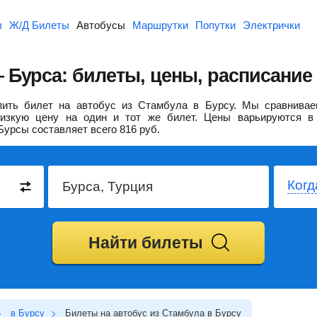
ы
Ж/Д Билеты
Автобусы
Маршрутки
Попутки
Электрички
 Бурса: билеты, цены, расписание
ить билет на автобус из Стамбула в Бурсу.
Мы сравнивае
изкую цену на один и тот же билет. Цены варьируются в 
Бурсы составляет всего
816
руб.
Когд
Найти билеты
в Бурсу
Билеты на автобус из Стамбула в Бурсу