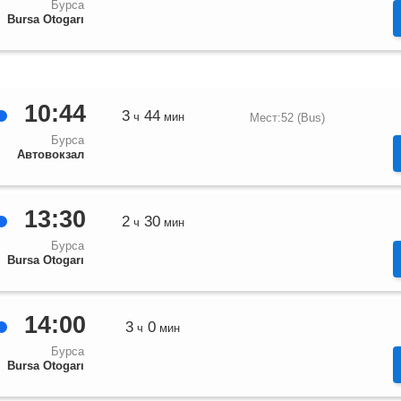
Бурса
Bursa Otogarı
10:44
3
44
ч
мин
Мест:52 (Bus)
Бурса
Автовокзал
13:30
2
30
ч
мин
Бурса
Bursa Otogarı
14:00
3
0
ч
мин
Бурса
Bursa Otogarı